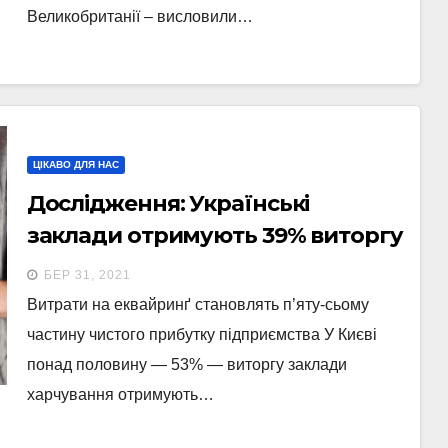
Великобританії – висловили…
ЦІКАВО ДЛЯ НАС
Дослідження: Українські
заклади отримують 39% виторгу
від безготівкової оплати
БЕР 31, 2021
Витрати на еквайринґ становлять п’яту-сьому
частину чистого прибутку підприємства У Києві
понад половину — 53% — виторгу заклади
харчування отримують…