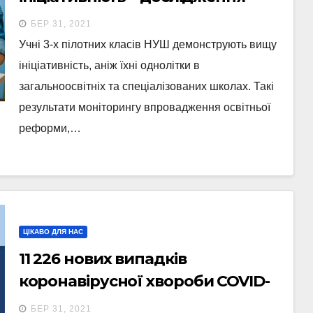
БЕР 31, 2021
Учні 3-х пілотних класів НУШ демонструють вищу
ініціативність, аніж їхні однолітки в
загальноосвітніх та спеціалізованих школах. Такі
результати моніторингу впровадження освітньої
реформи,…
ЦІКАВО ДЛЯ НАС
11 226 нових випадків
коронавірусної хвороби COVID-
19 зафіксовано в Україні станом
БЕР 31, 2021