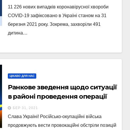
на 31 березня 2021 року.
11 226 нових випадків коронавірусної хвороби
COVID-19 зафіксовано в Україні станом на 31
березня 2021 року. Зокрема, захворіли 491
дитина…
ЦІКАВО ДЛЯ НАС
Ранкове зведення щодо ситуації
в районі проведення операції
Об’єднаних сил станом на 7.00 31
БЕР 31, 2021
березня 2021 року
Слава Україні! Російсько-окупаційні війська
продовжують вести провокаційні обстріли позицій