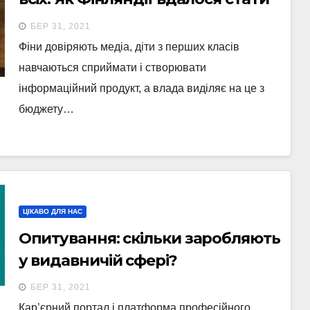
лідеркою з розвитку критичного
БЕР 31, 2021
мислення
Фіни довіряють медіа, діти з перших класів
навчаються сприймати і створювати
інформаційний продукт, а влада виділяє на це з
бюджету…
ЦІКАВО ДЛЯ НАС
Опитування: скільки заробляють
у видавничій сфері?
БЕР 31, 2021
Кар’єрний портал і платформа професійного