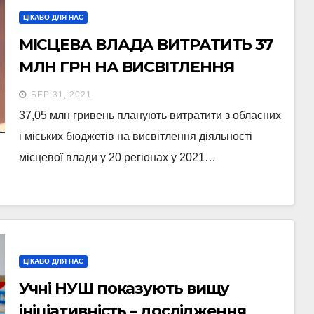
ЦІКАВО ДЛЯ НАС
МІСЦЕВА ВЛАДА ВИТРАТИТЬ 37
МЛН ГРН НА ВИСВІТЛЕННЯ
СВОЄЇ ДІЯЛЬНОСТІ У 2021 РОЦІ –
БЕР 31, 2021
ДОСЛІДЖЕННЯ ІМІ
37,05 млн гривень планують витратити з обласних
і міських бюджетів на висвітлення діяльності
місцевої влади у 20 регіонах у 2021…
ЦІКАВО ДЛЯ НАС
Учні НУШ показують вищу
ініціативність – дослідження