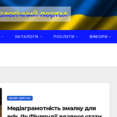
КАТАЛОГИ
ПОСЛУГИ
ВИБОРИ
ЦІКАВО ДЛЯ НАС
Медіаграмотність змалку для
всіх. Як Фінляндії вдалося стати