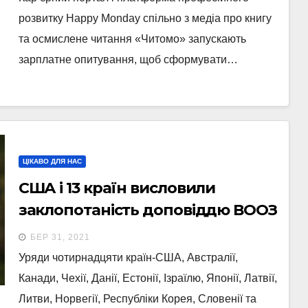
розвитку Happy Monday спільно з медіа про книгу
та осмислене читання «Читомо» запускають
зарплатне опитування, щоб сформувати…
ЦІКАВО ДЛЯ НАС
США і 13 країн висловили
заклопотаність доповіддю ВООЗ
щодо коронавірусу
БЕР 31, 2021
Уряди чотирнадцяти країн-США, Австралії,
Канади, Чехії, Данії, Естонії, Ізраїлю, Японії, Латвії,
Литви, Норвегії, Республіки Корея, Словенії та