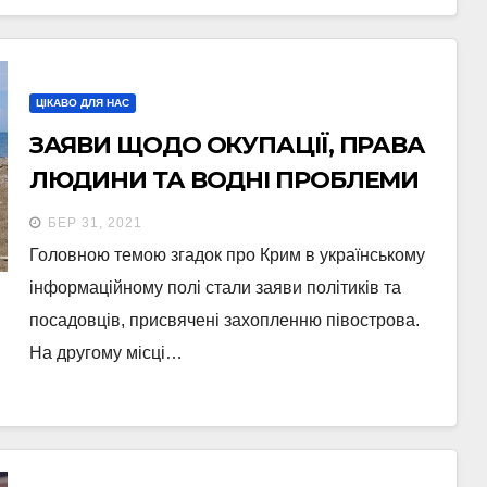
ЦІКАВО ДЛЯ НАС
ЗАЯВИ ЩОДО ОКУПАЦІЇ, ПРАВА
ЛЮДИНИ ТА ВОДНІ ПРОБЛЕМИ
НА ПІВОСТРОВІ: ЩО ПИСАЛИ
БЕР 31, 2021
УКРАЇНСЬКІ МЕДІА ПРО КРИМ
Головною темою згадок про Крим в українському
інформаційному полі стали заяви політиків та
посадовців, присвячені захопленню півострова.
На другому місці…