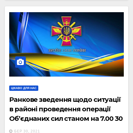
ЦІКАВО ДЛЯ НАС
Ранкове зведення щодо ситуації
в районі проведення операції
Об’єднаних сил станом на 7.00 30
березня 2021 року
БЕР 30, 2021