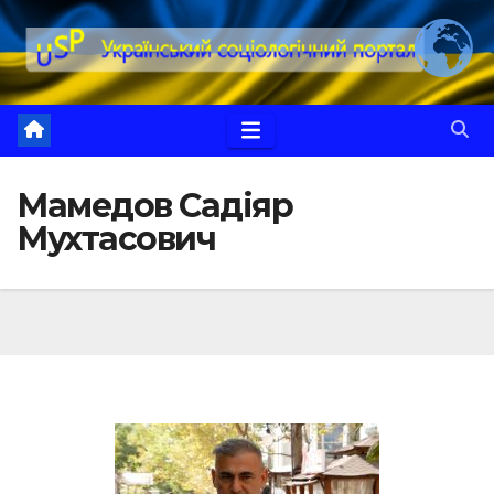
Перейти
до
вмісту
Мамедов Садіяр
Мухтасович