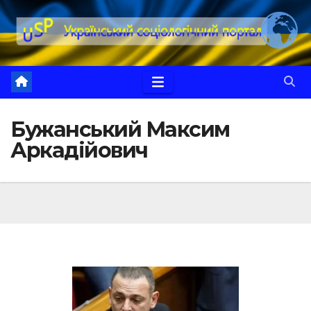
Перейти
до
вмісту
Бужанський Максим
Аркадійович