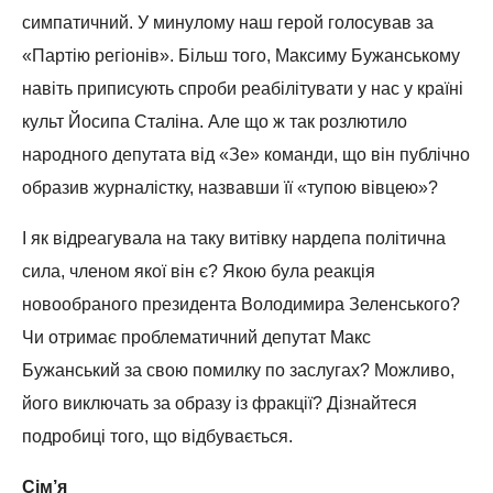
симпатичний. У минулому наш герой голосував за
«Партію регіонів». Більш того, Максиму Бужанському
навіть приписують спроби реабілітувати у нас у країні
культ Йосипа Сталіна. Але що ж так розлютило
народного депутата від «Зе» команди, що він публічно
образив журналістку, назвавши її «тупою вівцею»?
І як відреагувала на таку витівку нардепа політична
сила, членом якої він є? Якою була реакція
новообраного президента Володимира Зеленського?
Чи отримає проблематичний депутат Макс
Бужанський за свою помилку по заслугах? Можливо,
його виключать за образу із фракції? Дізнайтеся
подробиці того, що відбувається.
Сім’я