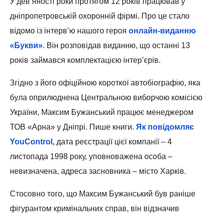
У дев’яності роки протягом 12 років працював у
дніпропетровській охоронній фірмі. Про це стало
відомо із інтерв’ю нашого героя
онлайн-виданню
«Букви»
. Він розповідав виданню, що останні 13
років займався комплектацією інтер’єрів.
Згідно з його офіційною короткої автобіографію, яка
була оприлюднена Центральною виборчою комісією
України, Максим Бужанський працює менеджером
ТОВ «Арна» у Дніпрі. Пише книги.
Як повідомляє
YouControl,
дата реєстрації цієї компанії – 4
листопада 1998 року, уповноважена особа –
невизначена, адреса засновника – місто Харків.
Стосовно того, що Максим Бужанський був раніше
фігурантом кримінальних справ, він відзначив