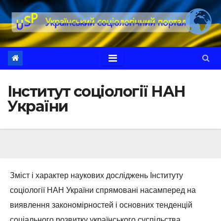
Перейти
до
вмісту
Інститут соціології НАН
України
Зміст і характер наукових досліджень Інституту
соціології НАН України спрямовані насамперед на
виявлення закономірностей і основних тенденцій
соціального розвитку українського суспільства,