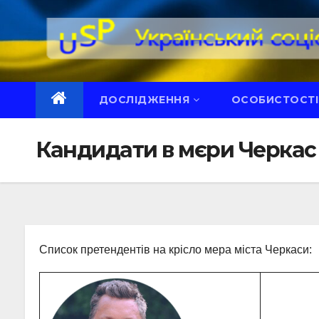
Перейти
до
вмісту
ДОСЛІДЖЕННЯ
ОСОБИСТОСТІ
Кандидати в мєри Черкас
Список претендентів на крісло мера міста Черкаси: