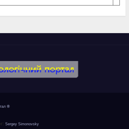
ртал
®
or:
Sergey Simonovsky