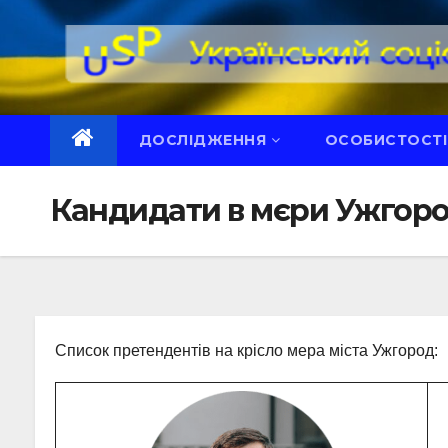
Перейти
до
вмісту
ДОСЛІДЖЕННЯ
ОСОБИСТОСТІ
Кандидати в мєри Ужгор
Список претендентів на крісло мера міста Ужгород: