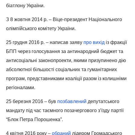
біатлону України.
З 8 жовтня 2014 р. – Віце-президент Національного
олімпійського комітету України.
25 грудня 2016 р. – написав заяву
про вихід
із фракції
БПП через голосування за антинародний бюджет та
антисоціальні законопроекти, якими призупинено дію
абсолютної більшості соціальних та гуманітарних
програм, представниками коаліції разом із колишніми
регіоналами.
25 березня 2016 – був
позбавлений
депутатського
мандату під час таємного позачергового з’їзду партії
“Блок Петра Порошенка”.
4 квітня 2016 року –
обраний
лідером Громадського