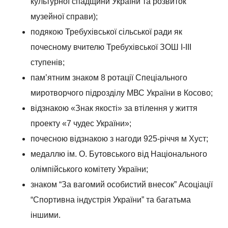
культурної спадщини України та розвиток
музейної справи);
подякою Требухівської сільської ради як
почесному вчителю Требухівської ЗОШ І-ІІІ
ступенів;
пам’ятним знаком 8 ротації Спеціального
миротворчого підрозділу МВС України в Косово;
відзнакою «Знак якості» за втілення у життя
проекту «7 чудес України»;
почесною відзнакою з нагоди 925-річчя м Хуст;
медаллю ім. О. Бутовського від Національного
олімпійського комітету України;
знаком “За вагомий особистий внесок” Асоціації
“Спортивна індустрія України” та багатьма
іншими.