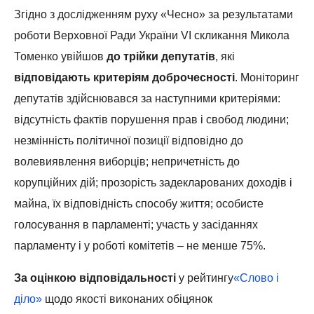
Згідно з дослідженням руху «Чесно» за результатами
роботи Верховної Ради України VI скликання Микола
Томенко увійшов
до трійки депутатів
, які
відповідають критеріям доброчесності
. Моніторинг
депутатів здійснювався за наступними критеріями:
відсутність фактів порушення прав і свобод людини;
незмінність політичної позиції відповідно до
волевиявлення виборців; непричетність до
корупційних дій; прозорість задекларованих доходів і
майна, їх відповідність способу життя; особисте
голосування в парламенті; участь у засіданнях
парламенту і у роботі комітетів – не менше 75%.
За оцінкою відповідальності
у рейтингу
«Слово і
діло»
щодо якості виконаних обіцянок