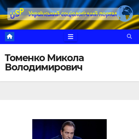
Перейти
до
вмісту
Томенко Микола
Володимирович