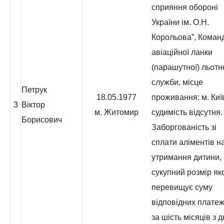
сприяння обороні
України ім. О.Н.
Корольова”, Коман
авіаційної ланки
(парашутної) льотн
служби, місце
Петрук
18.05.1977
проживання: м. Киї
3
Віктор
м. Житомир
судимість відсутня.
Борисович
Заборгованість зі
сплати аліментів н
утримання дитини,
сукупний розмір як
перевищує суму
відповідних платеж
за шість місяців з 