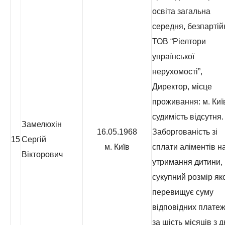
освіта загальна
середня, безпартій
ТОВ “Ріелтори
упраїнської
нерухомості”,
Директор, місце
проживання: м. Киї
судимість відсутня.
Замелюхін
16.05.1968
Заборгованість зі
15
Сергій
м. Київ
сплати аліментів н
Вікторович
утримання дитини,
сукупний розмір як
перевищує суму
відповідних платеж
за шість місяців з 