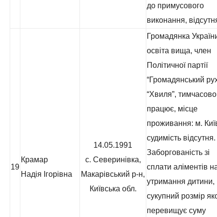
до примусового
виконання, відсутн
Громадянка України
освіта вища, член
Політичної партії
“Громадянський ру
“Хвиля”, тимчасово
працює, місце
проживання: м. Киї
судимість відсутня.
14.05.1991
Заборгованість зі
Крамар
с. Северинівка,
19
сплати аліментів н
Надія Ігорівна
Макарівський р-н,
утримання дитини,
Київська обл.
сукупний розмір як
перевищує суму