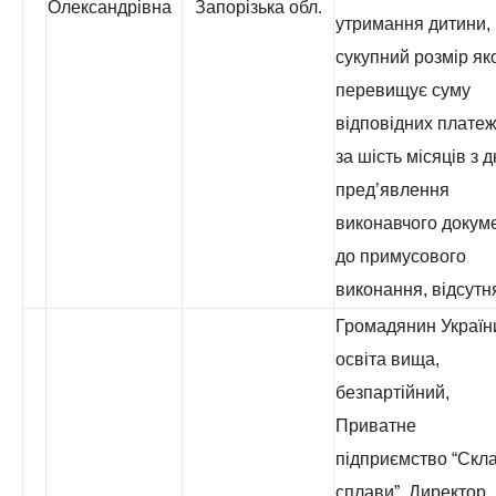
Олександрівна
Запорізька обл.
утримання дитини,
сукупний розмір як
перевищує суму
відповідних платеж
за шість місяців з 
пред’явлення
виконавчого докум
до примусового
виконання, відсутн
Громадянин Україн
освіта вища,
безпартійний,
Приватне
підприємство “Скла
сплави”, Директор,