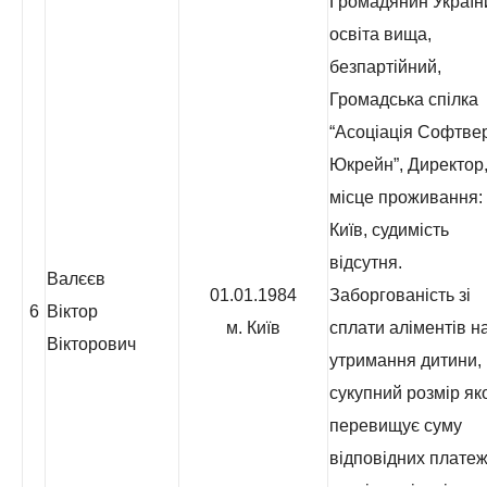
Громадянин Україн
освіта вища,
безпартійний,
Громадська спілка
“Асоціація Софтве
Юкрейн”, Директор
місце проживання: 
Київ, судимість
відсутня.
Валєєв
01.01.1984
Заборгованість зі
6
Віктор
м. Київ
сплати аліментів н
Вікторович
утримання дитини,
сукупний розмір як
перевищує суму
відповідних платеж