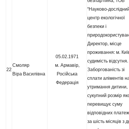
безпартійна, ТОВ
“Науково-дослідни
центр екологічної
безпеки і
природокористуван
Директор, місце
проживання: м. Киї
05.02.1971
судимість відсутня.
Смоляр
м. Армавір,
22
Заборгованість зі
Віра Василівна
Російська
сплати аліментів н
Федерація
утримання дитини,
сукупний розмір як
перевищує суму
відповідних платеж
за шість місяців з 