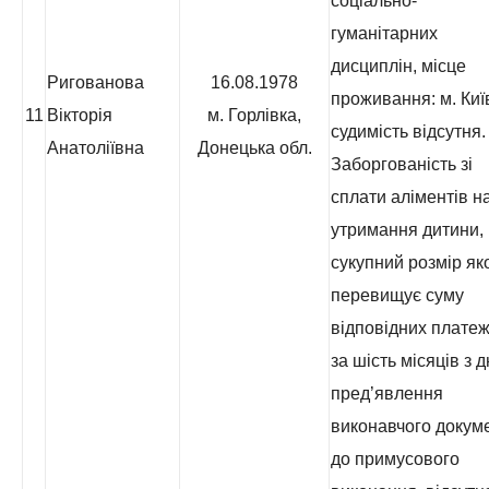
соціально-
гуманітарних
дисциплін, місце
Ригованова
16.08.1978
проживання: м. Киї
11
Вікторія
м. Горлівка,
судимість відсутня.
Анатоліївна
Донецька обл.
Заборгованість зі
сплати аліментів н
утримання дитини,
сукупний розмір як
перевищує суму
відповідних платеж
за шість місяців з 
пред’явлення
виконавчого докум
до примусового