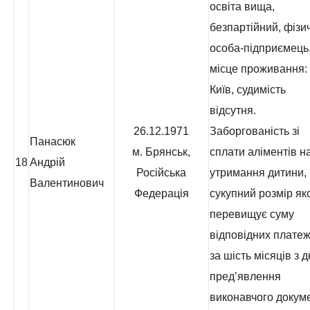
освіта вища,
безпартійний, фізи
особа-підприємець
місце проживання: 
Київ, судимість
відсутня.
26.12.1971
Заборгованість зі
Панасюк
м. Брянськ,
сплати аліментів н
18
Андрій
Російська
утримання дитини,
Валентинович
Федерація
сукупний розмір як
перевищує суму
відповідних платеж
за шість місяців з 
пред’явлення
виконавчого докум