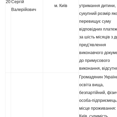
20
Сергій
м. Київ
утримання дитини,
Валерійович
сукупний розмір як
перевищує суму
відповідних платеж
за шість місяців з 
пред’явлення
виконавчого докум
до примусового
виконання, відсутн
Громадянин Україн
освіта вища,
безпартійний, фізи
особа-підприємець
місце проживання: 
Київ, судимість