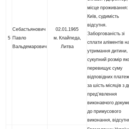
місце проживання: 
Київ, судимість
відсутня.
Себастьянович
02.01.1965
Заборгованість зі
5
Павло
м. Клайпеда,
сплати аліментів н
Вальдемарович
Литва
утримання дитини,
сукупний розмір як
перевищує суму
відповідних платеж
за шість місяців з 
пред’явлення
виконавчого докум
до примусового
виконання, відсутн