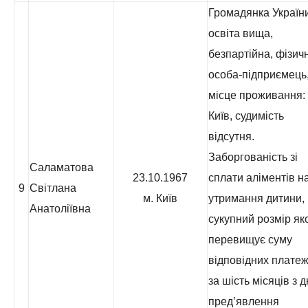
Громадянка України
освіта вища,
безпартійна, фізич
особа-підприємець
місце проживання: 
Київ, судимість
відсутня.
Заборгованість зі
Саламатова
23.10.1967
сплати аліментів н
9
Світлана
м. Київ
утримання дитини,
Анатоліївна
сукупний розмір як
перевищує суму
відповідних платеж
за шість місяців з 
пред’явлення