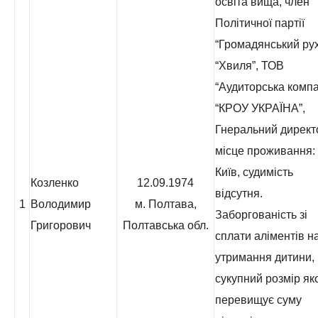
освіта вища, член
Політичної партії
“Громадянський ру
“Хвиля”, ТОВ
“Аудиторська компа
“КРОУ УКРАЇНА”,
Гнеральний директ
місце проживання: 
Київ, судимість
Козленко
12.09.1974
відсутня.
1
Володимир
м. Полтава,
Заборгованість зі
Григорович
Полтавська обл.
сплати аліментів н
утримання дитини,
сукупний розмір як
перевищує суму