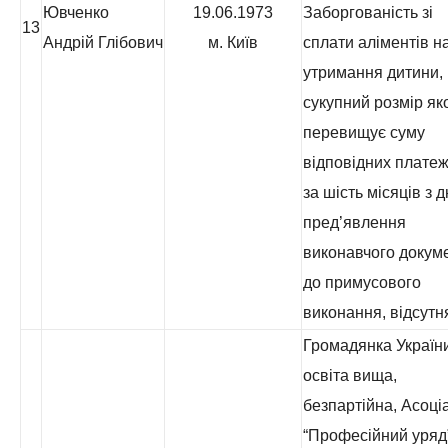
Ювченко
19.06.1973
Заборгованість зі
13
Андрій Глібович
м. Київ
сплати аліментів н
утримання дитини,
сукупний розмір як
перевищує суму
відповідних платеж
за шість місяців з 
пред’явлення
виконавчого докум
до примусового
виконання, відсутн
Громадянка України
освіта вища,
безпартійна, Асоці
“Професійний уряд”