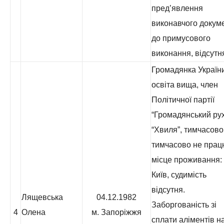
пред’явлення
виконавчого докум
до примусового
виконання, відсутн
Громадянка України
освіта вища, член
Політичної партії
“Громадянський ру
“Хвиля”, тимчасово
тимчасово не прац
місце проживання: 
Київ, судимість
відсутня.
Лящевська
04.12.1982
Заборгованість зі
4
Олена
м. Запоріжжя
сплати аліментів н