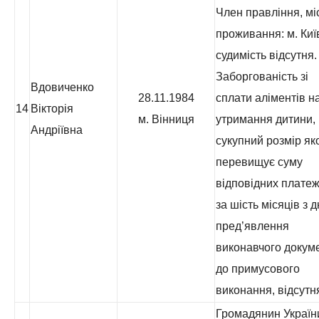
Член правління, мі
проживання: м. Киї
судимість відсутня.
Заборгованість зі
Вдовиченко
28.11.1984
сплати аліментів н
14
Вікторія
м. Вінниця
утримання дитини,
Андріївна
сукупний розмір як
перевищує суму
відповідних платеж
за шість місяців з 
пред’явлення
виконавчого докум
до примусового
виконання, відсутн
Громадянин Україн