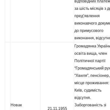
відповідних платеж
за шість місяців з 
пред’явлення
виконавчого докум
до примусового
виконання, відсутн
Громадянка України
освіта вища, член
Політичної партії
“Громадянський ру
“Хвиля”, пенсіонер,
місце проживання: 
Київ, судимість
відсутня.
Новак
Заборгованість зі
21.11.1955