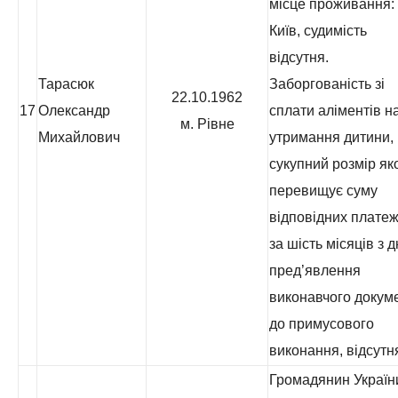
місце проживання: 
Київ, судимість
відсутня.
Тарасюк
Заборгованість зі
22.10.1962
17
Олександр
сплати аліментів н
м. Рівне
Михайлович
утримання дитини,
сукупний розмір як
перевищує суму
відповідних платеж
за шість місяців з 
пред’явлення
виконавчого докум
до примусового
виконання, відсутн
Громадянин Україн