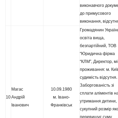
виконавчого докум
до примусового
виконання, відсутн
Громадянин Україн
освіта вища,
безпартійний, ТОВ
“Юридична фірма
“КЛМ”, Директор, м
проживання: м. Киї
судимість відсутня.
Заборгованість зі
Магас
10.09.1980
сплати аліментів н
10
Андрій
м. Івано-
утримання дитини,
Іванович
Франківськ
сукупний розмір як
перевищує суму