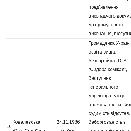
пред’явлення
виконавчого докум
до примусового
виконання, відсутн
Громадянка України
освіта вища,
безпартійна, ТОВ
“Сидера кемікал”,
Заступник
генерального
директора, місце
проживання: м. Киї
судимість відсутня.
Ковалевська
24.11.1986
Заборгованість зі
16
Юлія Сергіївна
м. Київ
сплати аліментів н