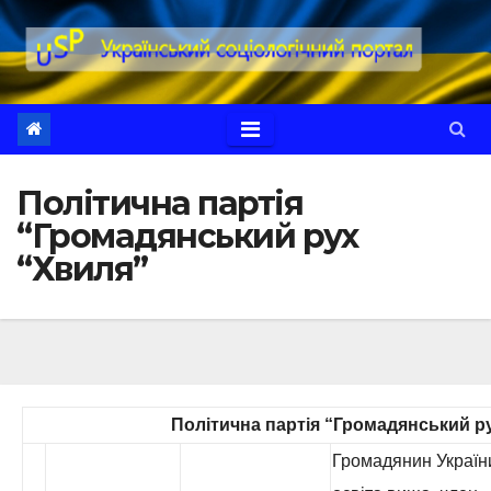
Перейти
до
вмісту
Політична партія
“Громадянський рух
“Хвиля”
Політична партія “Громадянський р
Громадянин Україн