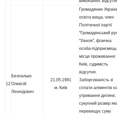
виконання, відсутн
Громадянин Україн
освіта вища, член
Політичної партії
“Громадянський ру
“Хвиля”, фізична
особа-підприємець
місце проживання: 
Київ, судимість
відсутня.
Безпалько
21.05.1981
Заборгованість зі
12
Олексій
м. Київ
сплати аліментів н
Леонідович
утримання дитини,
сукупний розмір як
перевищує суму