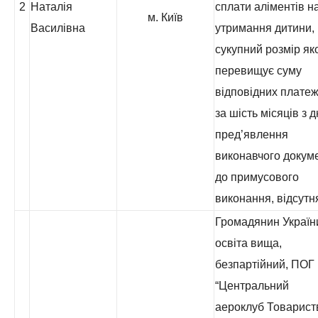
2
Наталія
сплати аліментів н
м. Київ
Василівна
утримання дитини,
сукупний розмір як
перевищує суму
відповідних платеж
за шість місяців з 
пред’явлення
виконавчого докум
до примусового
виконання, відсутн
Громадянин Україн
освіта вища,
безпартійний, ПОГ
“Центральний
аероклуб Товарист