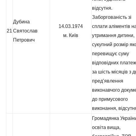
відсутня.
Заборгованість зі
Дубина
14.03.1974
сплати аліментів н
21
Святослав
м. Київ
утримання дитини,
Петрович
сукупний розмір як
перевищує суму
відповідних платеж
за шість місяців з 
пред’явлення
виконавчого докум
до примусового
виконання, відсутн
Громадянка України
освіта вища,