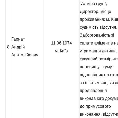
“Алміра груп”,
Директор, місце
проживання: м. Киї
судимість відсутня.
Заборгованість зі
Гарнат
11.06.1974
сплати аліментів н
8
Андрій
м. Київ
утримання дитини,
Анатолійович
сукупний розмір як
перевищує суму
відповідних платеж
за шість місяців з 
пред’явлення
виконавчого докум
до примусового
виконання, відсутн