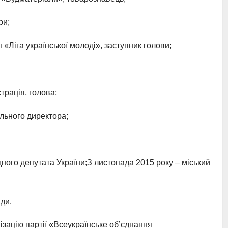
ри;
 «Ліга української молоді», заступник голови;
трація, голова;
ального директора;
дного депутата України;З листопада 2015 року – міський
ди.
ізацію партії «Всеукраїнське об’єднання