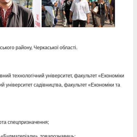
ького району, Черкаської області.
вний технологічний університет, факультет «Економіки
ий університет садівництва, факультет «Економіки та
рота спецпризначення;
а «Будматеріали», товарознавець;