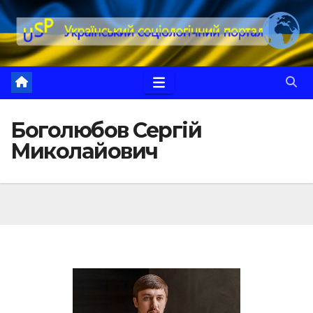
Перейти
до
вмісту
Боголюбов Сергій
Миколайович