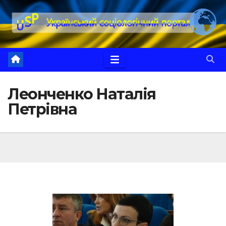
Перейти
до
вмісту
Леонченко Наталія
Петрівна