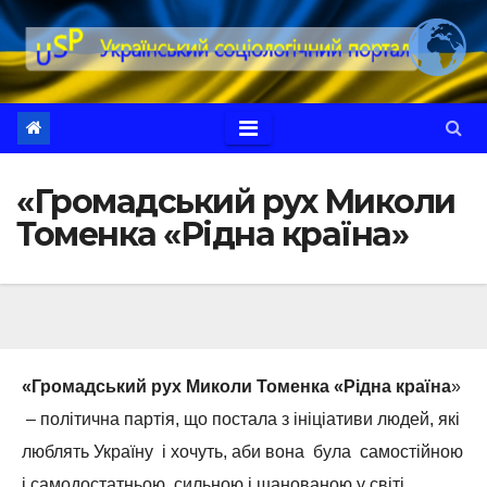
Перейти
до
вмісту
«Громадський рух Миколи
Томенка «Рідна країна»
«Громадський рух Миколи Томенка «Рідна країна
»
– політична партія, що постала з ініціативи людей, які
люблять Україну і хочуть, аби вона була самостійною
і самодостатньою, сильною і шанованою у світі,