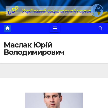
Перейти
до
вмісту
Маслак Юрій
Володимирович