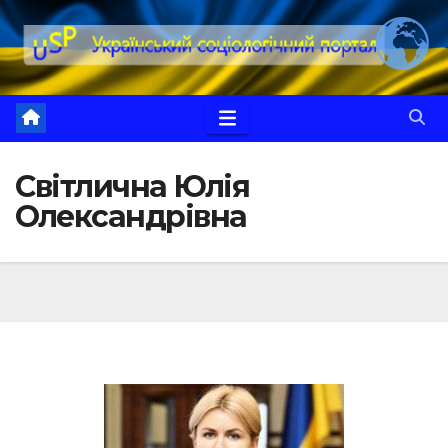
Перейти
до
вмісту
Світлична Юлія
Олександрівна