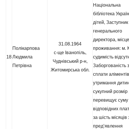
Національна
бібліотека Украї
дітей, Заступник
генерального
директора, місц
31.08.1964
Полікарпова
проживання: м. К
с-ще Іванопіль,
18
Людмила
судимість відсут
Чуднівський р-н,
Петрівна
Заборгованість з
Житомирська обл.
сплати аліментів
утримання дитин
сукупний розмір 
перевищує суму
відповідних пла
за шість місяців 
пред’явлення