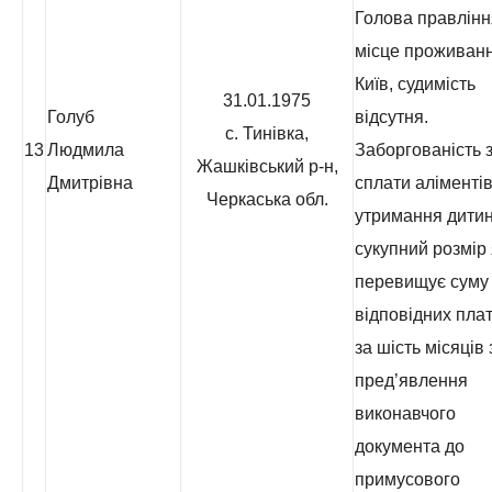
Голова правлінн
місце проживанн
Київ, судимість
31.01.1975
Голуб
відсутня.
с. Тинівка,
13
Людмила
Заборгованість з
Жашківський р-н,
Дмитрівна
сплати аліментів
Черкаська обл.
утримання дитин
сукупний розмір 
перевищує суму
відповідних пла
за шість місяців 
пред’явлення
виконавчого
документа до
примусового