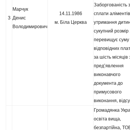
Заборгованість з
Марчук
14.11.1986
сплати аліментів
3
Денис
м. Біла Церква
утримання дитин
Володимирович
сукупний розмір 
перевищує суму
відповідних пла
за шість місяців 
пред’явлення
виконавчого
документа до
примусового
виконання, відсу
Громадянка Укра
освіта вища,
безпартійна, ТО