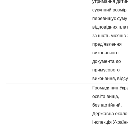
утримання дитин
сукупний розмір 
перевищує суму
відповідних пла
за шість місяців 
пред’явлення
виконавчого
документа до
примусового
виконання, відсу
Громадянин Укра
освіта вища,
безпартійний,
Державна еколо
інспекція України