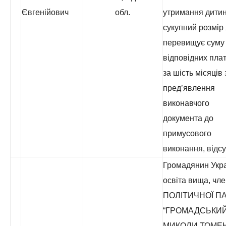
Євгенійович
обл.
утримання дитин
сукупний розмір 
перевищує суму
відповідних пла
за шість місяців 
пред’явлення
виконавчого
документа до
примусового
виконання, відсу
Громадянин Укра
освіта вища, чл
ПОЛІТИЧНОЇ ПА
“ГРОМАДСЬКИЙ
МИКОЛИ ТОМЕ