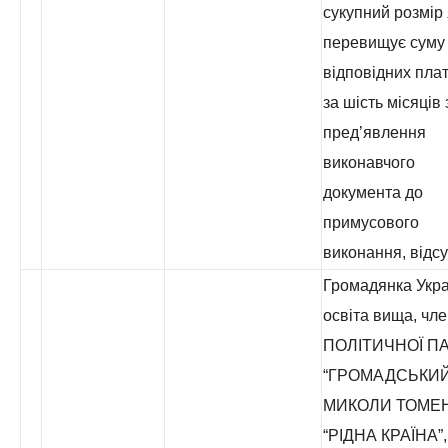
сукупний розмір 
перевищує суму
відповідних пла
за шість місяців 
пред’явлення
виконавчого
документа до
примусового
виконання, відсу
Громадянка Укра
освіта вища, чл
ПОЛІТИЧНОЇ ПА
“ГРОМАДСЬКИЙ
МИКОЛИ ТОМЕ
“РІДНА КРАЇНА”,