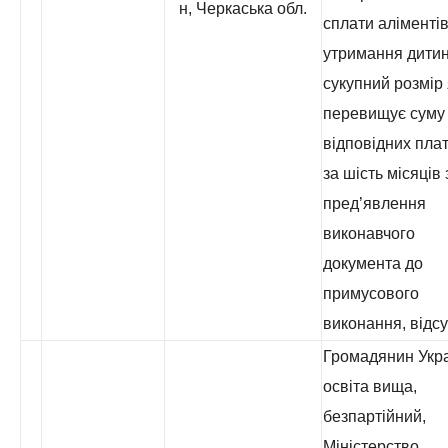
н, Черкаська обл.
сплати аліментів
утримання дитин
сукупний розмір 
перевищує суму
відповідних пла
за шість місяців 
пред’явлення
виконавчого
документа до
примусового
виконання, відсу
Громадянин Укра
освіта вища,
безпартійний,
Міністерство