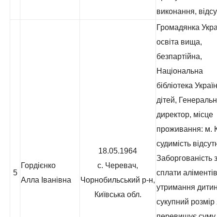
виконання, відсу
Громадянка Укра
освіта вища,
безпартійна,
Національна
бібліотека Украї
дітей, Генераль
директор, місце
проживання: м. К
судимість відсут
18.05.1964
Заборгованість з
Гордієнко
с. Черевач,
5
сплати аліментів
Алла Іванівна
Чорнобильський р-н,
утримання дитин
Київська обл.
сукупний розмір 
перевищує суму