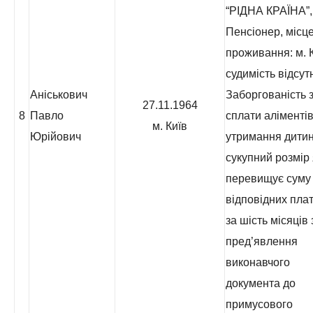
“РІДНА КРАЇНА”,
Пенсіонер, місц
проживання: м. К
судимість відсут
Аніськович
Заборгованість з
27.11.1964
8
Павло
сплати аліментів
м. Київ
Юрійович
утримання дитин
сукупний розмір 
перевищує суму
відповідних пла
за шість місяців 
пред’явлення
виконавчого
документа до
примусового