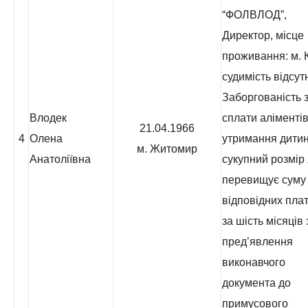
“ФОЛВЛОД”,
Директор, місце
проживання: м. К
судимість відсут
Заборгованість з
Влодек
сплати аліментів
21.04.1966
4
Олена
утримання дитин
м. Житомир
Анатоліївна
сукупний розмір 
перевищує суму
відповідних пла
за шість місяців 
пред’явлення
виконавчого
документа до
примусового