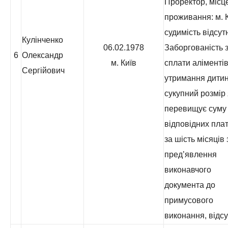
Проректор, місц
проживання: м. К
судимість відсут
Кулінченко
06.02.1978
Заборгованість з
6
Олександр
м. Київ
сплати аліментів
Сергійович
утримання дитин
сукупний розмір 
перевищує суму
відповідних пла
за шість місяців 
пред’явлення
виконавчого
документа до
примусового
виконання, відсу