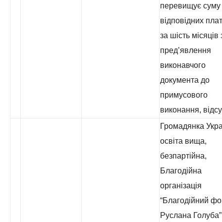
перевищує суму
відповідних пла
за шість місяців 
пред’явлення
виконавчого
документа до
примусового
виконання, відсу
Громадянка Укра
освіта вища,
безпартійна,
Благодійна
організація
“Благодійний ф
Руслана Голуба”