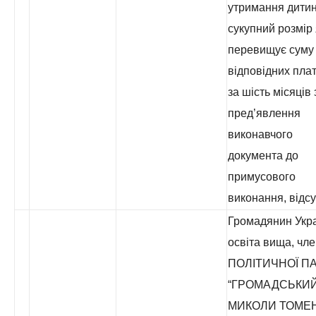
утримання дитин
сукупний розмір 
перевищує суму
відповідних пла
за шість місяців 
пред’явлення
виконавчого
документа до
примусового
виконання, відсу
Громадянин Укра
освіта вища, чл
ПОЛІТИЧНОЇ ПА
“ГРОМАДСЬКИЙ
МИКОЛИ ТОМЕ