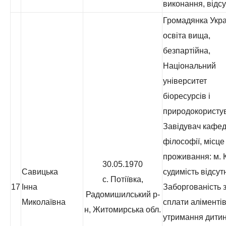
виконання, відсу
Громадянка Укра
освіта вища,
безпартійна,
Національний
університет
біоресурсів і
природокористу
Завідувач кафе
філософії, місце
проживання: м. К
30.05.1970
Савицька
судимість відсут
с. Потіївка,
17
Інна
Заборгованість з
Радомишилський р-
Миколаївна
сплати аліментів
н, Житомирська обл.
утримання дитин