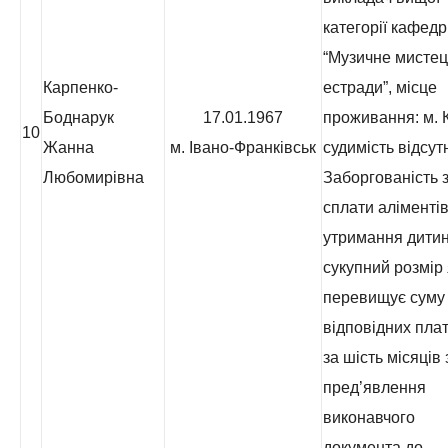
категорії кафед
“Музичне мистец
Карпенко-
естради”, місце
Боднарук
17.01.1967
проживання: м. К
10
Жанна
м. Івано-Франківськ
судимість відсут
Любомирівна
Заборгованість з
сплати аліментів
утримання дитин
сукупний розмір 
перевищує суму
відповідних пла
за шість місяців 
пред’явлення
виконавчого
документа до