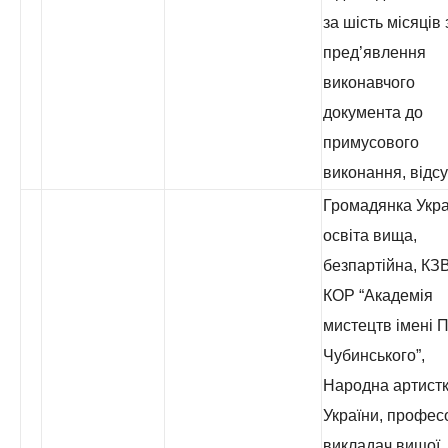
за шість місяців 
пред’явлення
виконавчого
документа до
примусового
виконання, відсу
Громадянка Укра
освіта вища,
безпартійна, КЗ
КОР “Академія
мистецтв імені 
Чубинського”,
Народна артист
України, профес
викладач вищої