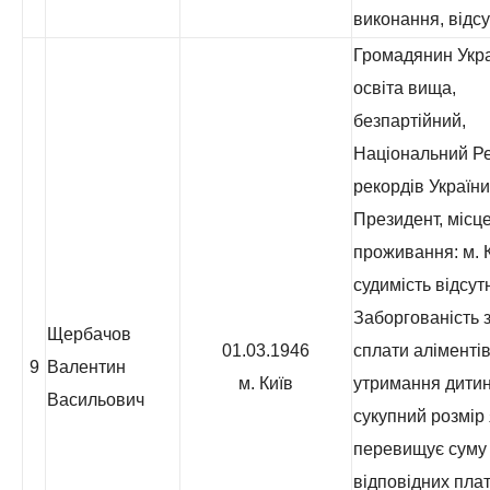
виконання, відсу
Громадянин Укра
освіта вища,
безпартійний,
Національний Р
рекордів України
Президент, місц
проживання: м. К
судимість відсут
Заборгованість з
Щербачов
01.03.1946
сплати аліментів
9
Валентин
м. Київ
утримання дитин
Васильович
сукупний розмір 
перевищує суму
відповідних пла