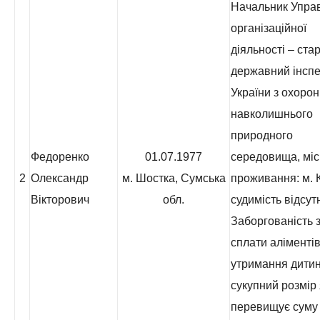
Начальник Упра
організаційної
діяльності – ст
державний інспе
України з охоро
навколишнього
природного
Федоренко
01.07.1977
середовища, мі
2
Олександр
м. Шостка, Сумська
проживання: м. К
Вікторович
обл.
судимість відсут
Заборгованість з
сплати аліментів
утримання дитин
сукупний розмір 
перевищує суму