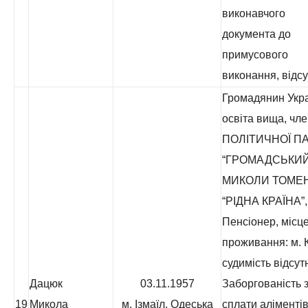
виконавчого
документа до
примусового
виконання, відсу
Громадянин Укра
освіта вища, чл
ПОЛІТИЧНОЇ ПА
“ГРОМАДСЬКИЙ
МИКОЛИ ТОМЕ
“РІДНА КРАЇНА”,
Пенсіонер, місц
проживання: м. К
судимість відсут
Дацюк
03.11.1957
Заборгованість з
19
Микола
м. Ізмаїл, Одеська
сплати аліментів