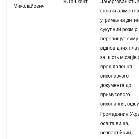
м.Ташкент
Заборгованість з
Миколайович
сплати аліментів
утримання дитин
сукупний розмір 
перевищує суму
відповідних пла
за шість місяців 
пред’явлення
виконавчого
документа до
примусового
виконання, відсу
Громадянин Укра
освіта вища,
безпартійний,