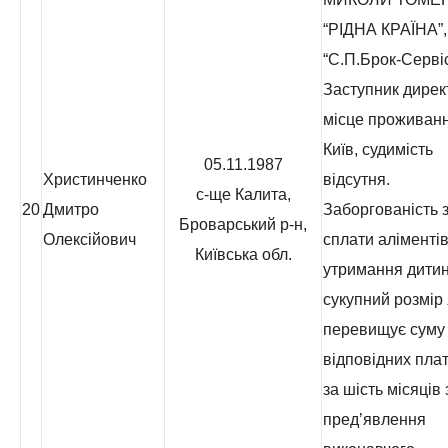
“РІДНА КРАЇНА”
“С.П.Брок-Сервіс
Заступник дирек
місце проживанн
Київ, судимість
05.11.1987
Христинченко
відсутня.
с-ще Калита,
20
Дмитро
Заборгованість з
Броварський р-н,
Олексійович
сплати аліментів
Київська обл.
утримання дитин
сукупний розмір 
перевищує суму
відповідних пла
за шість місяців 
пред’явлення