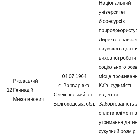
Національний
університет
біоресурсів і
природокористу
Директор навчал
наукового центр
виховної роботи
соціального розв
04.07.1964
місце проживанн
Ржевський
с. Варварівка,
Київ, судимість
12
Геннадій
Олексіївський р-н,
відсутня.
Миколайович
Бєлгородська обл.
Заборгованість з
сплати аліментів
утримання дитин
сукупний розмір 