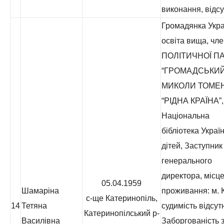
виконання, відсу
Громадянка Укра
освіта вища, чл
ПОЛІТИЧНОЇ ПА
“ГРОМАДСЬКИЙ
МИКОЛИ ТОМЕ
“РІДНА КРАЇНА”,
Національна
бібліотека Украї
дітей, Заступник
генерального
директора, місц
05.04.1959
Шамаріна
проживання: м. К
с-ще Катеринопіль,
14
Тетяна
судимість відсут
Катеринопілський р-
Василівна
Заборгованість з