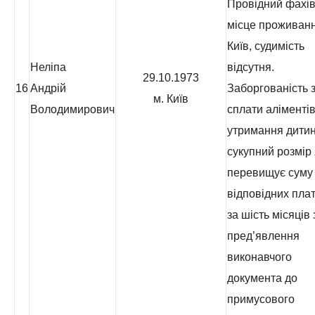
Провідний фахів
місце проживанн
Київ, судимість
Неліпа
відсутня.
29.10.1973
16
Андрій
Заборгованість з
м. Київ
Володимирович
сплати аліментів
утримання дитин
сукупний розмір 
перевищує суму
відповідних пла
за шість місяців 
пред’явлення
виконавчого
документа до
примусового