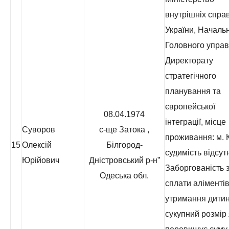
внутрішніх спра
України, Началь
Головного управ
Директорату
стратегічного
планування та
європейської
08.04.1974
інтеграції, місце
Суворов
с-ще Затока ,
проживання: м. К
15
Олексій
Білгород-
судимість відсут
Юрійович
Дністровський р-н”
Заборгованість з
Одеська обл.
сплати аліментів
утримання дитин
сукупний розмір 