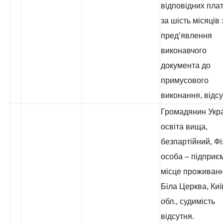
відповідних пла
за шість місяців 
пред’явлення
виконавчого
документа до
примусового
виконання, відсу
Громадянин Укра
освіта вища,
безпартійний, Ф
особа – підприє
місце проживанн
Біла Церква, Киї
обл., судимість
відсутня.