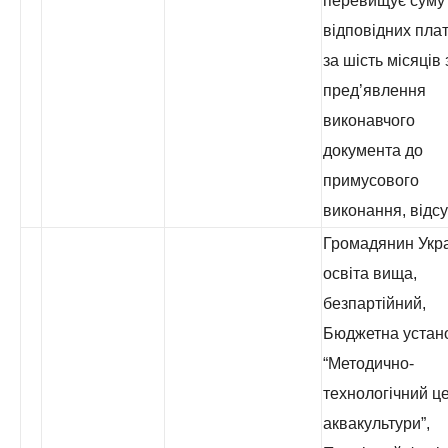
перевищує суму
відповідних пла
за шість місяців 
пред’явлення
виконавчого
документа до
примусового
виконання, відсу
Громадянин Укра
освіта вища,
безпартійний,
Бюджетна устан
“Методично-
технологічний це
аквакультури”,