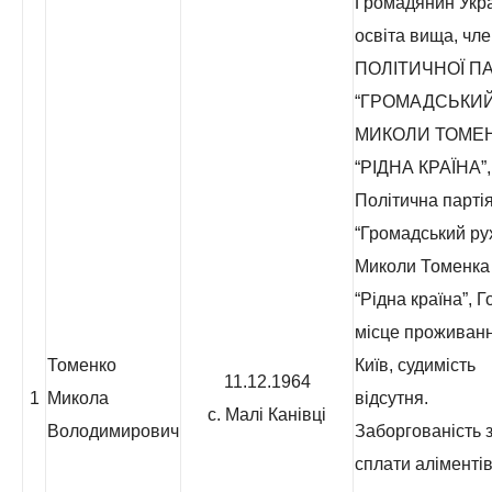
Громадянин Укра
освіта вища, чл
ПОЛІТИЧНОЇ ПА
“ГРОМАДСЬКИЙ
МИКОЛИ ТОМЕ
“РІДНА КРАЇНА”,
Політична парті
“Громадський ру
Миколи Томенка
“Рідна країна”, Г
місце проживанн
Томенко
Київ, судимість
11.12.1964
1
Микола
відсутня.
с. Малі Канівці
Володимирович
Заборгованість з
сплати аліментів