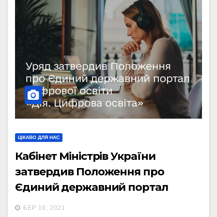
ЦІКАВО ДЛЯ НАС
Кабінет Міністрів України
затвердив Положення про
Єдиний державний портал
цифрової освіти «Дія. Цифрова
БЕР 10, 2021