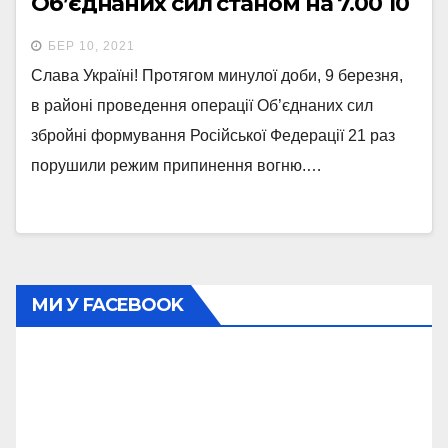
Об’єднаних сил станом на 7.00 10
березня 2021 року
БЕР 10, 2021
Слава Україні! Протягом минулої доби, 9 березня,
в районі проведення операції Об’єднаних сил
збройні формування Російської Федерації 21 раз
порушили режим припинення вогню.…
МИ У FACEBOOK