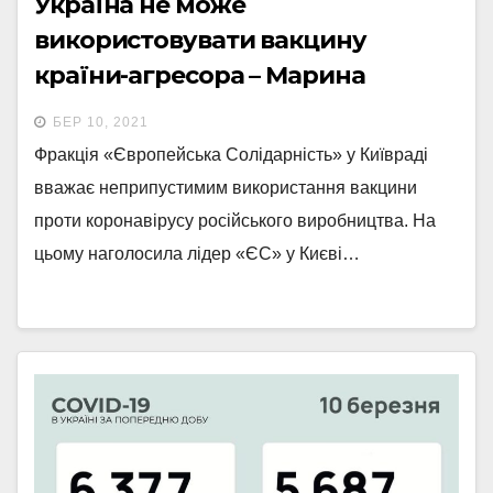
Україна не може
використовувати вакцину
країни-агресора – Марина
Порошенко
БЕР 10, 2021
Фракція «Європейська Солідарність» у Київраді
вважає неприпустимим використання вакцини
проти коронавірусу російського виробництва. На
цьому наголосила лідер «ЄС» у Києві…