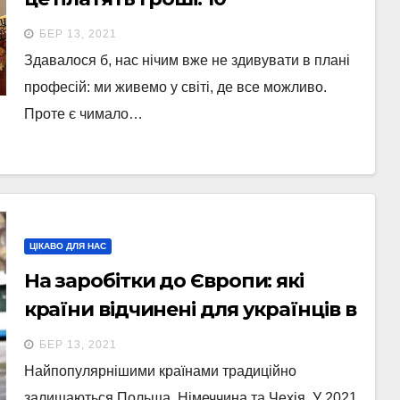
найдивніших професій
БЕР 13, 2021
Здавалося б, нас нічим вже не здивувати в плані
професій: ми живемо у світі, де все можливо.
Проте є чимало…
ЦІКАВО ДЛЯ НАС
На заробітки до Європи: які
країни відчинені для українців в
умовах коронавірусної кризи
БЕР 13, 2021
Найпопулярнішими країнами традиційно
залишаються Польща, Німеччина та Чехія. У 2021