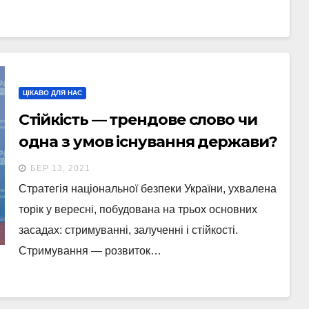
ЦІКАВО ДЛЯ НАС
Стійкість — трендове слово чи
одна з умов існування держави?
БЕР 13, 2021
Стратегія національної безпеки України, ухвалена
торік у вересні, побудована на трьох основних
засадах: стримуванні, залученні і стійкості.
Стримування — розвиток…