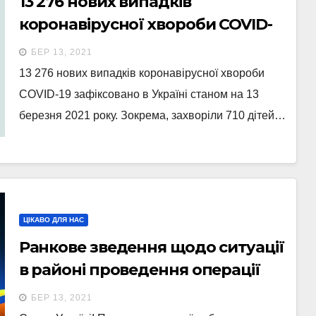
13 276 нових випадків
коронавірусної хвороби COVID-
19 зафіксовано в Україні станом
БЕР 13, 2021
на 13 березня 2021 року.
13 276 нових випадків коронавірусної хвороби
COVID-19 зафіксовано в Україні станом на 13
березня 2021 року. Зокрема, захворіли 710 дітей…
ЦІКАВО ДЛЯ НАС
Ранкове зведення щодо ситуації
в районі проведення операції
Об’єднаних сил станом на 7.00 13
БЕР 13, 2021
березня 2021 року