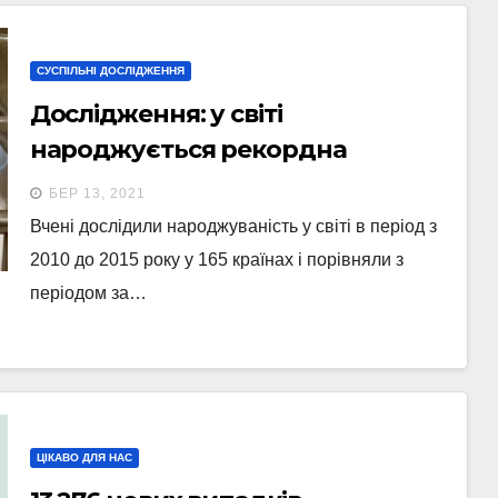
СУСПІЛЬНІ ДОСЛІДЖЕННЯ
Дослідження: у світі
народжується рекордна
кількість близнюків. Пояснюємо
БЕР 13, 2021
чому
Вчені дослідили народжуваність у світі в період з
2010 до 2015 року у 165 країнах і порівняли з
періодом за…
ЦІКАВО ДЛЯ НАС