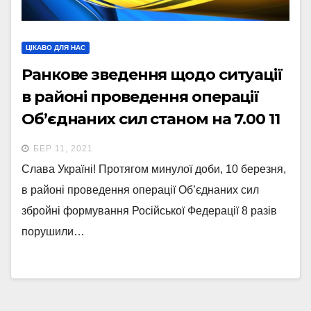
ЦІКАВО ДЛЯ НАС
Ранкове зведення щодо ситуації
в районі проведення операції
Об’єднаних сил станом на 7.00 11
березня 2021 року
БЕР 11, 2021
Слава Україні! Протягом минулої доби, 10 березня,
в районі проведення операції Об’єднаних сил
збройні формування Російської Федерації 8 разів
порушили…