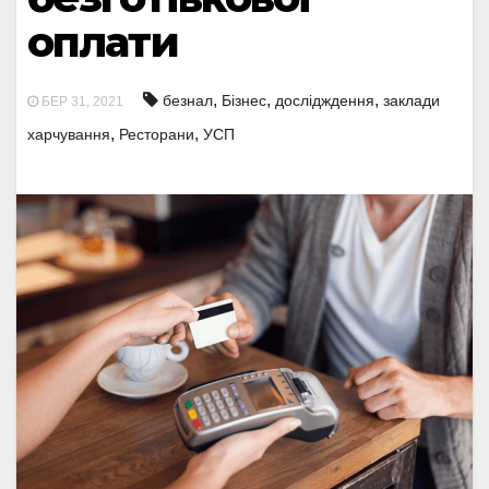
оплати
,
,
,
безнал
Бізнес
дослідждення
заклади
БЕР 31, 2021
,
,
харчування
Ресторани
УСП