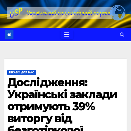
Перейти
до
вмісту
ЦІКАВО ДЛЯ НАС
Дослідження:
Українські заклади
отримують 39%
виторгу від
безготівкової