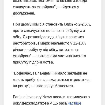
безготівкових платежів, то більше заклади
сплачують за еквайринґ”, — йдеться у
дослідженні.
При цьому комісія становить близько 2-2,5%,
проте сплачується вона не з прибутку, а з
обігу. Як розповідає один із дніпровських
рестораторів, з маржинальністю у 12-18%
річного прибутку від обігу, витрати на
еквайринґ — п’ята-сьома частина чистого
прибутку підприємства.
“Водночас, за пандемії чимало закладів не
мають прибутків, а намагаються втриматися
на ринку”, — наголошує бізнесмен.
Раніше Investory News писали, що минулого
року Держподаткова у 1,5 раза
частіше