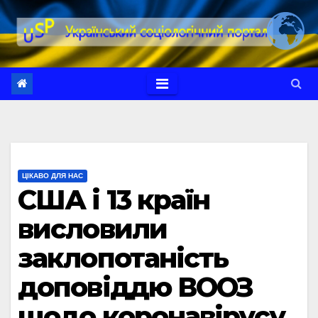
Перейти
до
вмісту
ЦІКАВО ДЛЯ НАС
США і 13 країн
висловили
заклопотаність
доповіддю ВООЗ
щодо коронавірусу