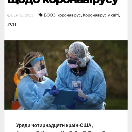
,
,
,
ВООЗ
коронавірус
Коронавірус у світі
БЕР 31, 2021
УСП
Уряди чотирнадцяти країн-США,