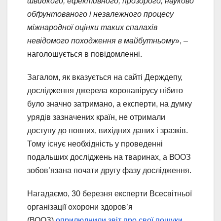
швидкого, ефективного, прозорого, науково
обґрунтованого і незалежного процесу
міжнародної оцінки таких спалахів
невідомого походження в майбутньому
», –
наголошується в повідомленні.
Загалом, як вказується на сайті Держдепу,
дослідження джерела коронавірусу нібито
було значно затримано, а експерти, на думку
урядів зазначених країн, не отримали
доступу до повних, вихідних даних і зразків.
Тому існує необхідність у проведенні
подальших досліджень на тваринах, а ВООЗ
зобов’язана почати другу фазу дослідження.
Нагадаємо, 30 березня експерти Всесвітньої
організації охорони здоров’я
(ВООЗ)
оприлюднили звіт про свої пошуки