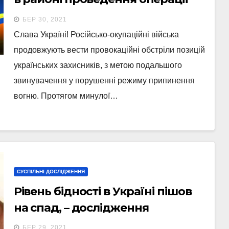
Об’єднаних сил станом на 7.00
БЕР 30, 2021
30 березня 2021 року
Слава Україні! Російсько-окупаційні війська
продовжують вести провокаційні обстріли позицій
українських захисників, з метою подальшого
звинувачення у порушенні режиму припинення
вогню. Протягом минулої…
СУСПІЛЬНІ ДОСЛІДЖЕННЯ
Рівень бідності в Україні пішов
на спад, – дослідження
БЕР 29, 2021