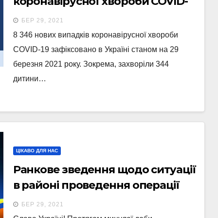
коронавірусної хвороби COVID-
19 зафіксовано в Україні станом
БЕР 29, 2021
на 29 березня 2021 року.
8 346 нових випадків коронавірусної хвороби
COVID-19 зафіксовано в Україні станом на 29
березня 2021 року. Зокрема, захворіли 344
дитини…
ЦІКАВО ДЛЯ НАС
Ранкове зведення щодо ситуації
в районі проведення операції
Об’єднаних сил станом на 7.00
БЕР 29, 2021
29 березня 2021 року