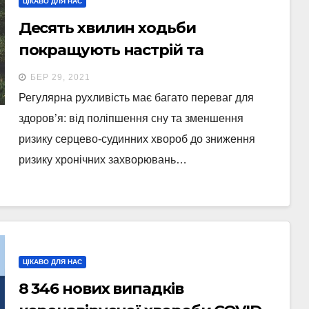
ЦІКАВО ДЛЯ НАС
Десять хвилин ходьби
покращують настрій та
допомагають побороти тривогу
БЕР 29, 2021
– дослідження
Регулярна рухливість має багато переваг для
здоров’я: від поліпшення сну та зменшення
ризику серцево-судинних хвороб до зниження
ризику хронічних захворювань…
ЦІКАВО ДЛЯ НАС
8 346 нових випадків