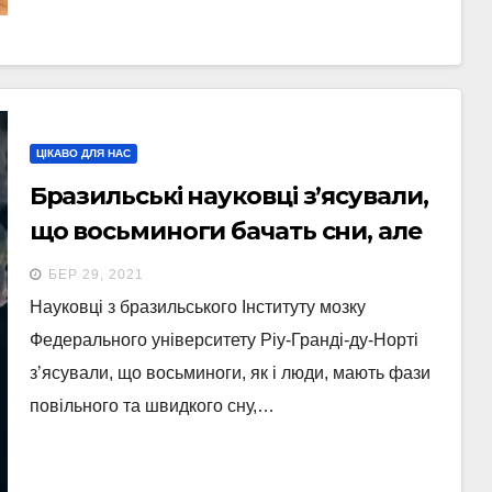
ЦІКАВО ДЛЯ НАС
Бразильські науковці зʼясували,
що восьминоги бачать сни, але
без складних сюжетів — як гіфки
БЕР 29, 2021
Науковці з бразильського Інституту мозку
Федерального університету Ріу-Гранді-ду-Норті
зʼясували, що восьминоги, як і люди, мають фази
повільного та швидкого сну,…