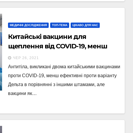
МЕДИЧНІ ДОСЛІДЖЕННЯ
ТОП-ТЕМА
ЦІКАВО ДЛЯ НАС
Китайські вакцини для
щеплення від COVID-19, менш
ефективні для штаму Дельта
ЧЕР 26, 2021
Антитіла, викликані двома китайськими вакцинами
проти COVID-19, менш ефективні проти варіанту
Дельта в порівнянні з іншими штамами, але
вакцини як…