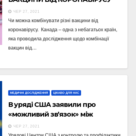
МОЖНА КОМБІНУВАТИ?
ЧЕР 27, 2021
Чи можна комбінувати різні вакцини від
коронавірусу. Канада – одна з небагатьох країн,
яка проводила дослідження щодо комбінації
вакцин від…
МЕДИЧНІ ДОСЛІДЖЕННЯ
ЦІКАВО ДЛЯ НАС
В уряді США заявили про
«можливий зв’язок» між
вакцинами Pfizer і Moderna та
ЧЕР 27, 2021
розвитком міокардиту
Урядові Центри США з контролю та профілактики