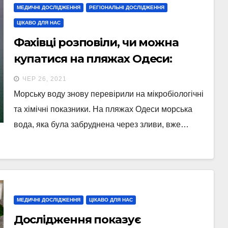
МЕДИЧНІ ДОСЛІДЖЕННЯ
РЕГІОНАЛЬНІ ДОСЛІДЖЕННЯ
ЦІКАВО ДЛЯ НАС
Фахівці розповіли, чи можна
купатися на пляжах Одеси:
результати дослідження
ЧЕР 26, 2021
Морську воду знову перевірили на мікробіологічні
та хімічні показники. На пляжах Одеси морська
вода, яка була забруднена через зливи, вже…
МЕДИЧНІ ДОСЛІДЖЕННЯ
ЦІКАВО ДЛЯ НАС
Дослідження показує