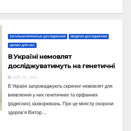
ЗАГАЛЬНОУКРАЇНСЬКІ ДОСЛІДЖЕННЯ
МЕДИЧНІ ДОСЛІДЖЕННЯ
ЦІКАВО ДЛЯ НАС
В Україні немовлят
досліджуватимуть на генетичні
захворювання – глава МОЗ
ЧЕР 26, 2021
В Україні запроваджують скринінг немовлят для
виявлення у них генетичних та орфанних
(рідкісних) захворювань. Про це міністр охорони
здоров’я Віктор…