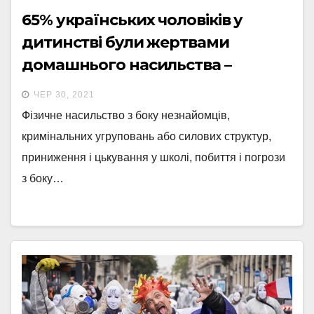
65% українських чоловіків у
дитинстві були жертвами
домашнього насильства –
соцопитування Amnesty
ЧЕР 30, 2021
International
Фізичне насильство з боку незнайомців,
кримінальних угруповань або силових структур,
приниження і цькування у школі, побиття і погрози
з боку…