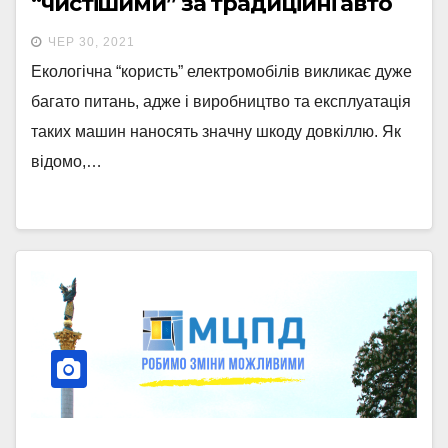
“чистішими” за традиційні авто
ЧЕР 30, 2021
Екологічна “користь” електромобілів викликає дуже
багато питань, адже і виробництво та експлуатація
таких машин наносять значну шкоду довкіллю. Як
відомо,…