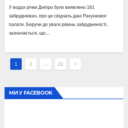
У водах річки Дніпро було виявлено 161
забруднювач, про це свідчать дані Рахункової
палати. Беручи до уваги рівень забрудненості,
зазначається, що…
Навігація
1
2
…
21
записів
МИ У FACEBOOK