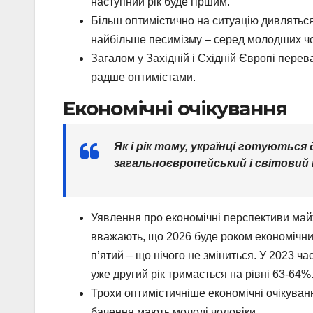
наступний рік буде гіршим.
Більш оптимістично на ситуацію дивляться
найбільше песимізму – серед молодших чол
Загалом у Західній і Східній Європі перева
радше оптимістами.
Економічні очікування
Як і рік тому, українці готуються
загальноєвропейський і світовий
Уявлення про економічні перспективи майж
вважають, що 2026 буде роком економічних
п’ятий – що нічого не зміниться. У 2023 ч
уже другий рік тримається на рівні 63-64%
‍Трохи оптимістичніше економічні очікуван
бачення мають молоді чоловіки.