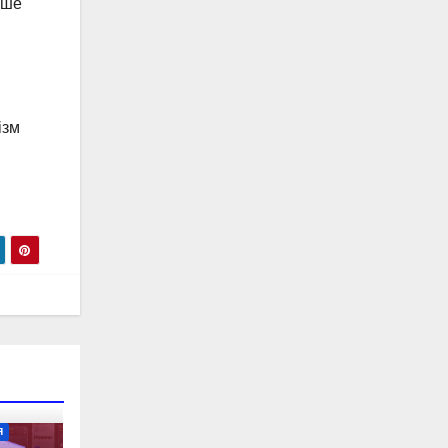
ьше
ізм
Я