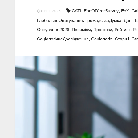
,
,
,
CATI
EndOfYearSurvey
EoY
Gal
СІЧ 1, 2026
,
,
,
ГлобальнеОпитування
ГромадськаДумка
Дані
Е
,
,
,
,
Очікування2026
Песимізм
Прогнози
Рейтинг
Ре
,
,
,
СоціологічнеДослідження
Соціологія
Старші
Ст