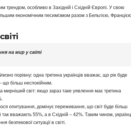
м трендом, особливо в Західній і Східній Європі. У свою
йбільшим економічним песимізмом разом з Бельгією, Францією
світі
ня на мир у світі
лизно порівну: одна третина українців вважає, що рік буде
– що більш неспокійним.
а мирніший світ: якщо зараз таке уявлення має третина
%.
илося опитування, домінує переживання, що світ буде більш
 так вважають 55%, а в Східній – 42%. Таким чином, українц
я безпекової ситуації в світі.