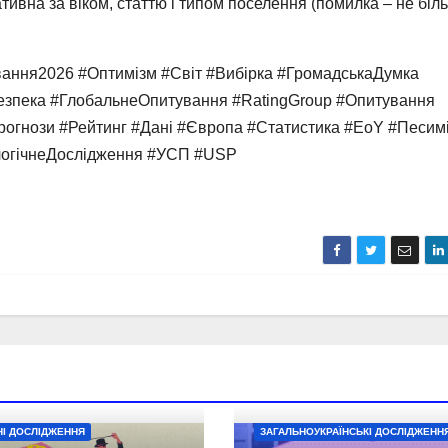
тивна за віком, статтю і типом поселення (помилка – не біл
ування2026 #Оптимізм #Світ #Вибірка #ГромадськаДумка
#Безпека #ГлобальнеОпитування #RatingGroup #Опитування
Прогнози #Рейтинг #Дані #Європа #Статистика #EoY #Песим
логічнеДослідження #УСП #USP
І ДОСЛІДЖЕННЯ
ЗАГАЛЬНОУКРАЇНСЬКІ ДОСЛІДЖЕНН