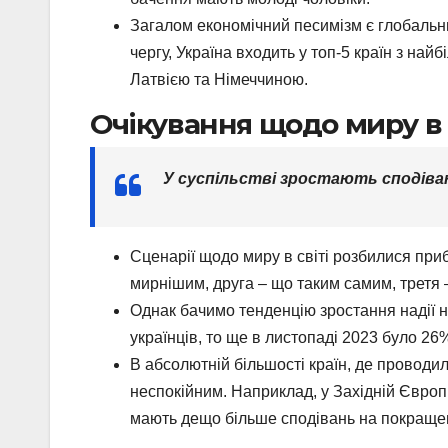
Загалом економічний песимізм є глобальни
чергу, Україна входить у топ-5 країн з на
Латвією та Німеччиною.
‍Очікування щодо миру в 
У суспільстві зростають сподіван
Сценарії щодо миру в світі розбилися приб
мирнішим, друга – що таким самим, третя 
Однак бачимо тенденцію зростання надії н
українців, то ще в листопаді 2023 було 26
‍В абсолютній більшості країн, де провод
неспокійним. Наприклад, у Західній Європі
мають дещо більше сподівань на покращенн