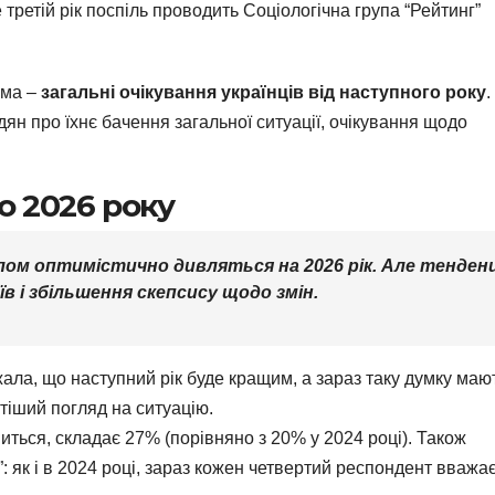
е третій рік поспіль проводить Соціологічна група “Рейтинг”
ема –
загальні очікування українців від наступного року
.
ян про їхнє бачення загальної ситуації, очікування щодо
о 2026 року
алом оптимістично дивляться на 2026 рік. Але тенденц
в і збільшення скепсису щодо змін.
жала, що наступний рік буде кращим, а зараз таку думку маю
тіший погляд на ситуацію.
іниться, складає 27% (порівняно з 20% у 2024 році). Також
”: як і в 2024 році, зараз кожен четвертий респондент вважа