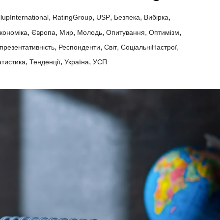
,
,
,
,
,
lupInternational
RatingGroup
USP
Безпека
Вибірка
,
,
,
,
,
,
кономіка
Європа
Мир
Молодь
Опитування
Оптимізм
,
,
,
,
презентативність
Респонденти
Світ
СоціальніНастрої
,
,
,
атистика
Тенденції
Україна
УСП