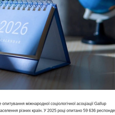
е опитування міжнародної соціологічної асоціації Gallup
населення різних країн. У 2025 році опитано 59 636 респонде