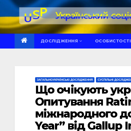
Перейти
до
вмісту
ДОСЛІДЖЕННЯ
ОСОБИСТОСТІ
ЗАГАЛЬНОУКРАЇНСЬКІ ДОСЛІДЖЕННЯ
СУСПІЛЬНІ ДОСЛІДЖЕ
Що очікують укра
Опитування Rati
міжнародного до
Year” від Gallup 