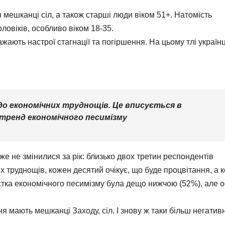
 мешканці сіл, а також старші люди віком 51+. Натомість
овіків, особливо віком 18-35.
жають настрої стагнації та погіршення. На цьому тлі українц
 до економічних труднощів. Це вписується в
 тренд економічного песимізму
е не змінилися за рік: близько двох третин респондентів
 труднощів, кожен десятий очікує, що буде процвітання, а 
астка економічного песимізму була дещо нижчою (52%), але о
.
ня мають мешканці Заходу, сіл. І знову ж таки більш негатив