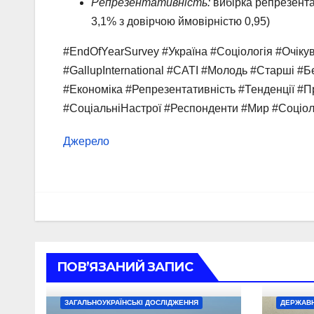
Репрезентативність:
вибірка репрезента
3,1% з довірчою ймовірністю 0,95)
#EndOfYearSurvey #Україна #Соціологія #Очік
#GallupInternational #CATI #Молодь #Старші 
#Економіка #Репрезентативність #Тенденції #
#СоціальніНастрої #Респонденти #Мир #Соціо
Джерело
ПОВ’ЯЗАНИЙ ЗАПИС
ЗАГАЛЬНОУКРАЇНСЬКІ ДОСЛІДЖЕННЯ
ДЕРЖАВН