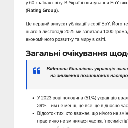
у 60 країнах світу. В Україні опитування EoY вж
(
Rating Group)
.
Це перший випуск публікації з серії EoY. Його т
цього в листопаді 2025 ми запитали 1000 громад
економічного розвитку та миру в світі.
Загальні очікування щод
Відносна більшість українців заг
– на зниження позитивних настрої
У 2023 році половина (51%) українців вва
39%. Тим не менш, це все ще відносно час
‍Відсоток тих, хто вважає, що нічого не зм
практично не змінилася частка “песимістів