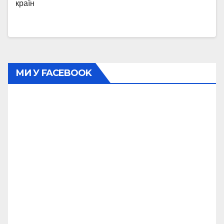
країн
МИ У FACEBOOK