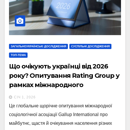
ЗАГАЛЬНОУКРАЇНСЬКІ ДОСЛІДЖЕННЯ
СУСПІЛЬНІ ДОСЛІДЖЕННЯ
ТОП-ТЕМА
Що очікують українці від 2026
року? Опитування Rating Group у
рамках міжнародного
дослідження “End of Year” від
СІЧ 1, 2026
Gallup International. Випуск 1
Це глобальне щорічне опитування міжнародної
соціологічної асоціації Gallup International про
майбутнє, щастя й очікування населення різних