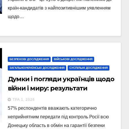
країн-кандидатів з найпозитивнішим уявленням
щодо…
БЕЗПЕКОВІ ДОСЛІДЖЕННЯ
ВІЙСЬКОВІ ДОСЛІДЖЕННЯ
ЗАГАЛЬНОУКРАЇНСЬКІ ДОСЛІДЖЕННЯ
СУСПІЛЬНІ ДОСЛІДЖЕННЯ
Думки і погляди українців щодо
війни і миру: результати
опитування, проведеного
ТРА 1, 2026
протягом 20-27 квітня 2026 року
57% респондентів вважають категорично
неприйнятним передати під контроль Росії всю
Донецьку область в обмін на гарантії безпеки