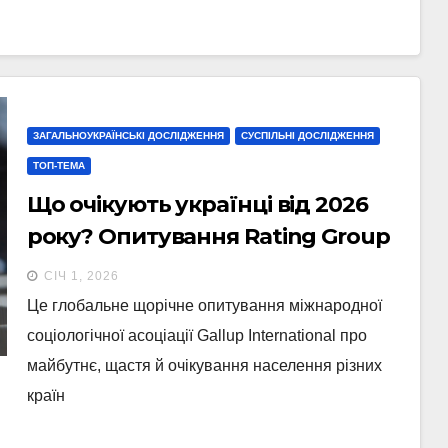
ЗАГАЛЬНОУКРАЇНСЬКІ ДОСЛІДЖЕННЯ
СУСПІЛЬНІ ДОСЛІДЖЕННЯ
ТОП-ТЕМА
Що очікують українці від 2026
року? Опитування Rating Group
у рамках міжнародного
СІЧ 1, 2026
дослідження “End of Year” від
Це глобальне щорічне опитування міжнародної
Gallup International. Випуск 1
соціологічної асоціації Gallup International про
майбутнє, щастя й очікування населення різних
країн