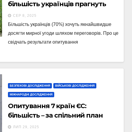
більшість українців прагнуть
якнайшвидшого мирного
СЕР 8, 2025
врегулювання
Більшість українців (70%) хочуть якнайшвидше
досягти мирної угоди шляхом переговорів. Про це
свідчать результати опитування
БЕЗПЕКОВІ ДОСЛІДЖЕННЯ
ВІЙСЬКОВІ ДОСЛІДЖЕННЯ
МІЖНАРОДНІ ДОСЛІДЖЕННЯ
Опитування 7 країн ЄС:
більшість – за спільний план
стосовно війні в Україні, але
ЛИП 29, 2025