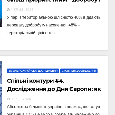
населення чи територіальна
ЧЕР 23, 2026
цілісність і суверенітет
У парі з територіальною цілісністю 40% віддають
перевагу добробуту населення, 48% –
територіальній цілісності
ЗАГАЛЬНОУКРАЇНСЬКІ ДОСЛІДЖЕННЯ
СУСПІЛЬНІ ДОСЛІДЖЕННЯ
Спільні контури #4.
Дослідження до Дня Європи: як
українці сприймають членство в
ТРА 8, 2026
ЄС? Порівняння з думкою в ЄС і
Абсолютна більшість українців вважає, що вступ
країнах-кандидатах
України в ЄС - це було б добре. Ми належимо до