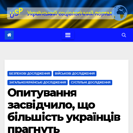
Перейти
до
вмісту
БЕЗПЕКОВІ ДОСЛІДЖЕННЯ
ВІЙСЬКОВІ ДОСЛІДЖЕННЯ
ЗАГАЛЬНОУКРАЇНСЬКІ ДОСЛІДЖЕННЯ
СУСПІЛЬНІ ДОСЛІДЖЕННЯ
Опитування
засвідчило, що
більшість українців
прагнуть