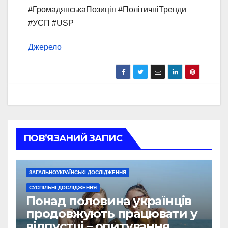
#ГромадянськаПозиція #ПолітичніТренди
#УСП #USP
Джерело
ПОВ’ЯЗАНИЙ ЗАПИС
ЗАГАЛЬНОУКРАЇНСЬКІ ДОСЛІДЖЕННЯ
СУСПІЛЬНІ ДОСЛІДЖЕННЯ
Понад половина українців
продовжують працювати у
відпустці – опитування