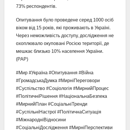
73% респондентів.
Опитування було проведене серед 1000 осіб
віком від 15 років, які проживають в Україні.
Через неможливість доступу, дослідження не
охоплювало окуповані Росією території, де
мешкає близько 10% населення України.
(PAP)
#Мир #Україна #Опитування #Війна
#ГромадськаДумка #МирніПереговори
#Суспільство #Соціологія #МирнийПроцес
#ПолітичніРішення #НаціональнаБезпека
#МирнийПлан #СоціальніТренди
#СуспільніНастрої #ПолітичнаСитуація
#МіжнародніВідносини
#СоціальніДослідження #МирніПерспективи