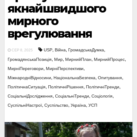
якнайшвидшого
мирного
врегулювання
,
,
,
USP
Війна
ГромадськаДумка
СЕР 8, 2025
,
,
,
,
ГромадянськаПозиція
Мир
МирнийПлан
МирнийПроцес
,
,
МирніПереговори
МирніПерспективи
,
,
,
МіжнародніВідносини
НаціональнаБезпека
Опитування
,
,
,
ПолітичнаСитуація
ПолітичніРішення
ПолітичніТренди
,
,
,
СоціальніДослідження
СоціальніТренди
Соціологія
,
,
,
СуспільніНастрої
Суспільство
Україна
УСП