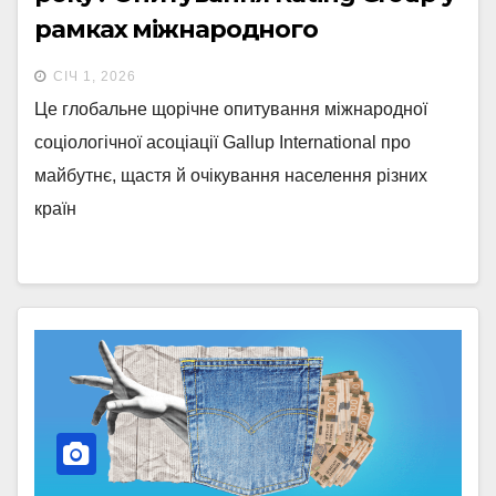
рамках міжнародного
дослідження “End of Year” від
СІЧ 1, 2026
Gallup International. Випуск 1
Це глобальне щорічне опитування міжнародної
соціологічної асоціації Gallup International про
майбутнє, щастя й очікування населення різних
країн