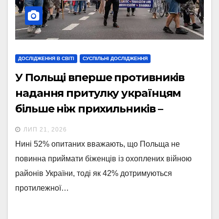
ДОСЛІДЖЕННЯ В СВІТІ
СУСПІЛЬНІ ДОСЛІДЖЕННЯ
У Польщі вперше противників
надання притулку українцям
більше ніж прихильників –
опитування
ЛИП 21, 2026
Нині 52% опитаних вважають, що Польща не
повинна приймати біженців із охоплених війною
районів України, тоді як 42% дотримуються
протилежної…