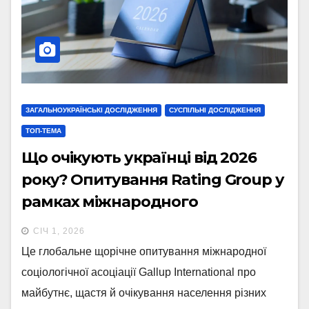
ЗАГАЛЬНОУКРАЇНСЬКІ ДОСЛІДЖЕННЯ
СУСПІЛЬНІ ДОСЛІДЖЕННЯ
ТОП-ТЕМА
Що очікують українці від 2026
року? Опитування Rating Group у
рамках міжнародного
дослідження “End of Year” від
СІЧ 1, 2026
Gallup International. Випуск 1
Це глобальне щорічне опитування міжнародної
соціологічної асоціації Gallup International про
майбутнє, щастя й очікування населення різних