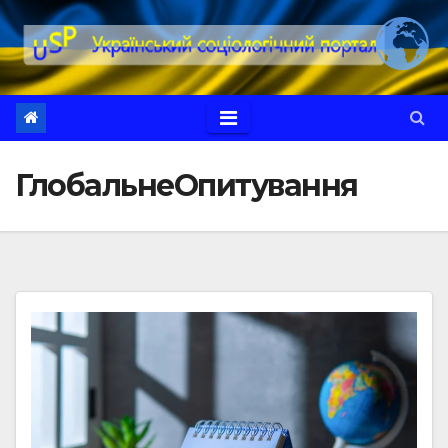
Перейти
до
вмісту
ГлобальнеОпитування