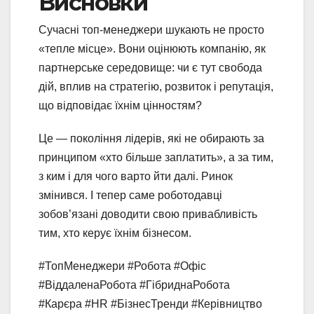
Висновки
Сучасні топ-менеджери шукають не просто
«тепле місце». Вони оцінюють компанію, як
партнерське середовище: чи є тут свобода
дій, вплив на стратегію, розвиток і репутація,
що відповідає їхнім цінностям?
Це — покоління лідерів, які не обирають за
принципом «хто більше заплатить», а за тим,
з ким і для чого варто йти далі. Ринок
змінився. І тепер саме роботодавці
зобов’язані доводити свою привабливість
тим, хто керує їхнім бізнесом.
#ТопМенеджери #Робота #Офіс
#ВіддаленаРобота #ГібриднаРобота
#Карєра #HR #БізнесТренди #Керівництво