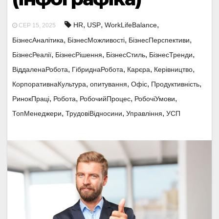
,
,
,
HR
USP
WorkLifeBalance
СЕР 15, 2025
,
,
,
БізнесАналітика
БізнесМожливості
БізнесПерспективи
,
,
,
,
БізнесРеалії
БізнесРішення
БізнесСтиль
БізнесТренди
,
,
,
,
ВіддаленаРобота
ГібриднаРобота
Карєра
Керівництво
,
,
,
,
КорпоративнаКультура
опитування
Офіс
Продуктивність
,
,
,
,
РинокПраці
Робота
РобочийПроцес
РобочіУмови
,
,
,
ТопМенеджери
ТрудовіВідносини
Управління
УСП