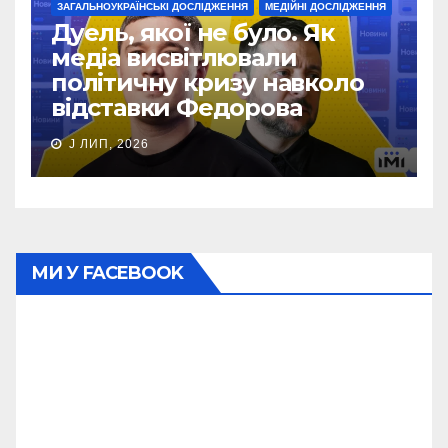
ЗАГАЛЬНОУКРАЇНСЬКІ ДОСЛІДЖЕННЯ
МЕДІЙНІ ДОСЛІДЖЕННЯ
Дуель, якої не було. Як
медіа висвітлювали
політичну кризу навколо
відставки Федорова
J ЛИП, 2026
МИ У FACEBOOK