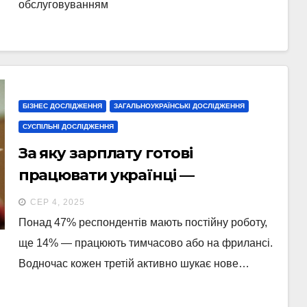
обслуговуванням
БІЗНЕС ДОСЛІДЖЕННЯ
ЗАГАЛЬНОУКРАЇНСЬКІ ДОСЛІДЖЕННЯ
СУСПІЛЬНІ ДОСЛІДЖЕННЯ
За яку зарплату готові
працювати українці —
результати опитування
СЕР 4, 2025
Понад 47% респондентів мають постійну роботу,
ще 14% — працюють тимчасово або на фрилансі.
Водночас кожен третій активно шукає нове…