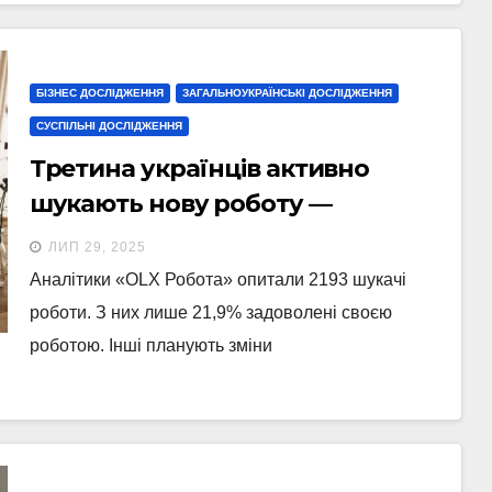
БІЗНЕС ДОСЛІДЖЕННЯ
ЗАГАЛЬНОУКРАЇНСЬКІ ДОСЛІДЖЕННЯ
СУСПІЛЬНІ ДОСЛІДЖЕННЯ
Третина українців активно
шукають нову роботу —
дослідження
ЛИП 29, 2025
Аналітики «OLX Робота» опитали 2193 шукачі
роботи. З них лише 21,9% задоволені своєю
роботою. Інші планують зміни