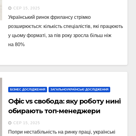
фрилансі — дослідження
СЕР 15, 2025
Український ринок фрилансу стрімко
розширюється: кількість спеціалістів, які працюють
у цьому форматі, за пів року зросла більш ніж
на 80%
БІЗНЕС ДОСЛІДЖЕННЯ
ЗАГАЛЬНОУКРАЇНСЬКІ ДОСЛІДЖЕННЯ
Офіс vs свобода: яку роботу нині
обирають топ-менеджери
(інфографіка)
СЕР 15, 2025
Попри нестабільність на ринку праці, українські