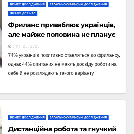
БІЗНЕС ДОСЛІДЖЕННЯ
ЗАГАЛЬНОУКРАЇНСЬКІ ДОСЛІДЖЕННЯ
ЦІКАВО ДЛЯ НАС
Фриланс приваблює українців,
але майже половина не планує
працювати на себе —
ЛИП 25, 2025
опитування Rakuten Viber
74% українців позитивно ставляться до фрилансу,
однак 44% опитаних не мають досвіду роботи на
себе й не розглядають такого варіанту.
БІЗНЕС ДОСЛІДЖЕННЯ
ЗАГАЛЬНОУКРАЇНСЬКІ ДОСЛІДЖЕННЯ
Дистанційна робота та гнучкий