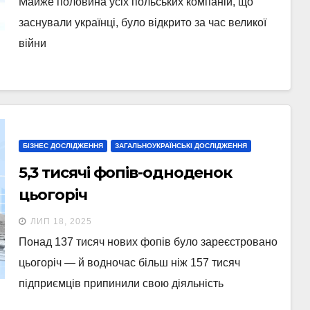
Майже половина усіх польських компаній, що
заснували українці, було відкрито за час великої
війни
БІЗНЕС ДОСЛІДЖЕННЯ
ЗАГАЛЬНОУКРАЇНСЬКІ ДОСЛІДЖЕННЯ
5,3 тисячі фопів-одноденок
цьогоріч
ЛИП 18, 2025
Понад 137 тисяч нових фопів було зареєстровано
цьогоріч — й водночас більш ніж 157 тисяч
підприємців припинили свою діяльність