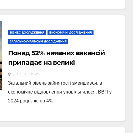
БІЗНЕС ДОСЛІДЖЕННЯ
ЕКОНОМІЧНІ ДОСЛІДЖЕННЯ
ЗАГАЛЬНОУКРАЇНСЬКІ ДОСЛІДЖЕННЯ
Понад 52% наявних вакансій
припадає на великі
підприємства — дослідження
ЛИП 16, 2025
Загальний рівень зайнятості зменшився, а
економічне відновлення уповільнилося. ВВП у
2024 році зріс на 4%