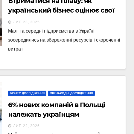
Втриматися на плаву: як
український бізнес оцінює свої
прибутки під час війни
ЛИП 23, 2025
Малі та середні підприємства в Україні
зосередились на збереженні ресурсів і скороченні
витрат
БІЗНЕС ДОСЛІДЖЕННЯ
МІЖНАРОДНІ ДОСЛІДЖЕННЯ
6% нових компаній в Польщі
належать українцям
ЛИП 22, 2025