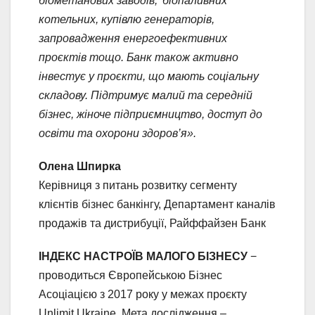
біометанових заводів, біопаливних
котельних, купівлю генераторів,
запровадження енергоефективних
проєктів тощо. Банк також активно
інвестує у проєкти, що мають соціальну
складову. Підтримує малий та середній
бізнес, жіноче підприємництво, доступ до
освіти та охорони здоров’я».
Олена Шпирка
Керівниця з питань розвитку сегменту
клієнтів бізнес банкінгу, Департамент каналів
продажів та дистрибуції, Райффайзен Банк
ІНДЕКС НАСТРОЇВ МАЛОГО БІЗНЕСУ
−
проводиться Європейською Бізнес
Асоціацією з 2017 року у межах проєкту
Unlimit Ukraine. Мета дослідження –