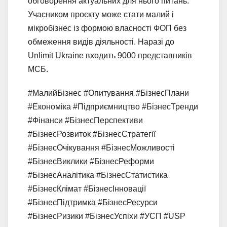
обговорення актуальних для нього питань.
Учасником проєкту може стати малий і
мікробізнес із формою власності ФОП без
обмеження видів діяльності. Наразі до
Unlimit Ukraine входить 9000 представників
МСБ.
#МалийБізнес #Опитування #БізнесПлани
#Економіка #Підприємництво #БізнесТренди
#Фінанси #БізнесПерспективи
#БізнесРозвиток #БізнесСтратегії
#БізнесОчікування #БізнесМожливості
#БізнесВиклики #БізнесРеформи
#БізнесАналітика #БізнесСтатистика
#БізнесКлімат #БізнесІнновації
#БізнесПідтримка #БізнесРесурси
#БізнесРизики #БізнесУспіхи #УСП #USP