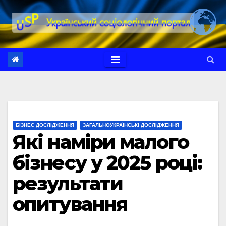
Перейти
до
вмісту
БІЗНЕС ДОСЛІДЖЕННЯ
ЗАГАЛЬНОУКРАЇНСЬКІ ДОСЛІДЖЕННЯ
Які наміри малого
бізнесу у 2025 році:
результати
опитування