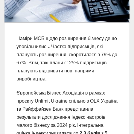
Наміри МСБ щодо розширення бізнесу дещо
уповільнились. Частка підприємців, які
планують розширення, скоротилася з 79% до
67%. Втім, такі плани є: 25% підприємців
планують відкривати нові напрями
виробництва.
Європейська Бізнес Асоціація в рамках
проєкту Unlimit Ukraine спільно з OLX Україна
та Райффайзен Банк представила
результати дослідження Індекс настроїв
малого бізнесу за 2024 рік. Інтегральна
оцінка індексу знизилася до
2,3 балів
з 5