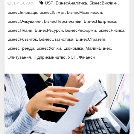
,
,
,
USP
БізнесАналітика
БізнесВиклики
СЕР 19, 2025
,
,
,
БізнесІнновації
БізнесКлімат
БізнесМожливості
,
,
,
БізнесОчікування
БізнесПерспективи
БізнесПідтримка
,
,
,
,
БізнесПлани
БізнесРесурси
БізнесРеформи
БізнесРизики
,
,
,
БізнесРозвиток
БізнесСтатистика
БізнесСтратегії
,
,
,
,
БізнесТренди
БізнесУспіхи
Економіка
МалийБізнес
,
,
,
Опитування
Підприємництво
УСП
Фінанси