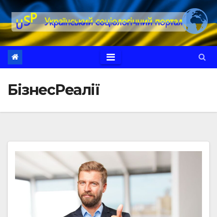
Перейти
до
вмісту
БізнесРеалії