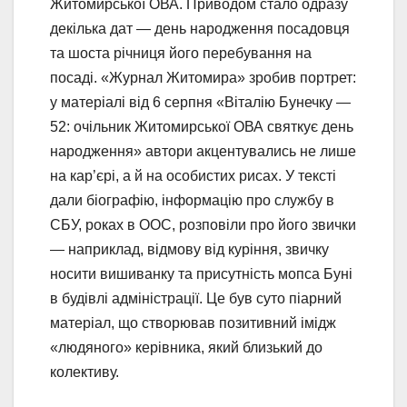
Житомирської ОВА. Приводом стало одразу
декілька дат — день народження посадовця
та шоста річниця його перебування на
посаді. «Журнал Житомира» зробив портрет:
у матеріалі від 6 серпня «Віталію Бунечку —
52: очільник Житомирської ОВА святкує день
народження» автори акцентувались не лише
на кар’єрі, а й на особистих рисах. У тексті
дали біографію, інформацію про службу в
СБУ, роках в ООС, розповіли про його звички
— наприклад, відмову від куріння, звичку
носити вишиванку та присутність мопса Буні
в будівлі адміністрації. Це був суто піарний
матеріал, що створював позитивний імідж
«людяного» керівника, який близький до
колективу.