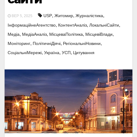
,
,
,
USP
Житомир
Журналістика
ВЕР 5, 2025
,
,
,
ІнформаційнеАгентство
КонтентАналіз
ЛокальніСайти
,
,
,
,
Медіа
МедіаАналіз
МісцеваПолітика
МісцевіВлади
,
,
,
Моніторинг
ПолітичніДіячі
РегіональніНовини
,
,
,
СоціальніМережі
Україна
УСП
Цитування