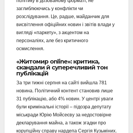
політику в дозованому форматі, не
заглиблюючись у конфлікти чи
розслідування. Це, радше, майданчик для
висвітлення офіційних новин і звітів влади у
вигляді «паркету», з акцентом на
персоналіях, але без критичного
осмислення.
«Житомир online»: критика,
скандали й суперечливий тон
публікацій
За три тижні серпня на сайті вийшла 781
новина. Політичний контент становив лише
31 публікацію, або 4% новин. У центрі уваги
були кримінальні історії – підозра депутату
міськради Юрію Мойсеєву за недостовірне
декларування майна, а також згадки про
корупційну справу нардепа Сергія Кузьміних.