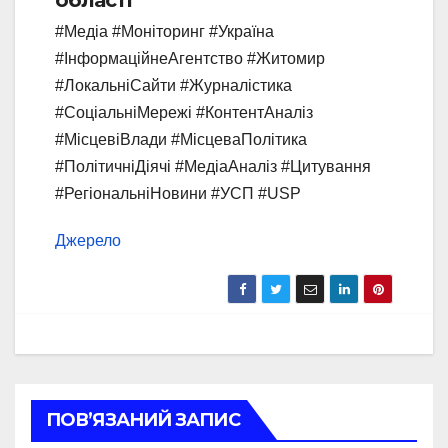
області
#Медіа #Моніторинг #Україна
#ІнформаційнеАгентство #Житомир
#ЛокальніСайти #Журналістика
#СоціальніМережі #КонтентАналіз
#МісцевіВлади #МісцеваПолітика
#ПолітичніДіячі #МедіаАналіз #Цитування
#РегіональніНовини #УСП #USP
Джерело
ПОВ’ЯЗАНИЙ ЗАПИС