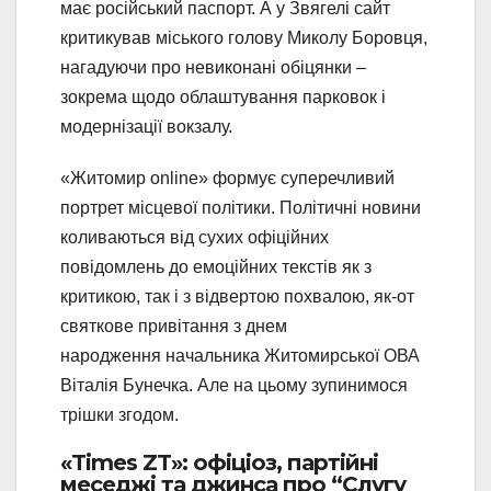
має російський паспорт. А у Звягелі сайт
критикував міського голову Миколу Боровця,
нагадуючи про невиконані обіцянки –
зокрема щодо облаштування парковок і
модернізації вокзалу.
«Житомир online» формує суперечливий
портрет місцевої політики. Політичні новини
коливаються від сухих офіційних
повідомлень до емоційних текстів як з
критикою, так і з відвертою похвалою, як-от
святкове привітання з днем
народження начальника Житомирської ОВА
Віталія Бунечка. Але на цьому зупинимося
трішки згодом.
«Times ZT»: офіціоз, партійні
меседжі та джинса про “Слугу