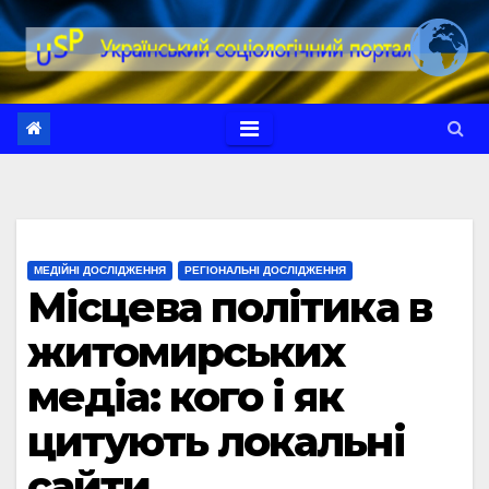
Перейти
до
вмісту
МЕДІЙНІ ДОСЛІДЖЕННЯ
РЕГІОНАЛЬНІ ДОСЛІДЖЕННЯ
Місцева політика в
житомирських
медіа: кого і як
цитують локальні
сайти