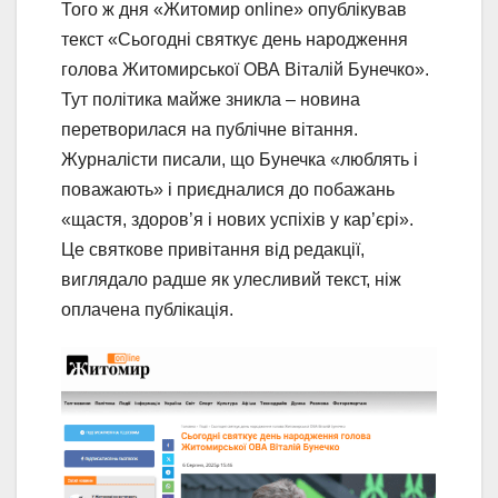
Того ж дня «Житомир online» опублікував
текст «Сьогодні святкує день народження
голова Житомирської ОВА Віталій Бунечко».
Тут політика майже зникла – новина
перетворилася на публічне вітання.
Журналісти писали, що Бунечка «люблять і
поважають» і приєдналися до побажань
«щастя, здоров’я і нових успіхів у кар’єрі».
Це святкове привітання від редакції,
виглядало радше як улесливий текст, ніж
оплачена публікація.