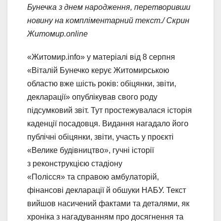
Бунечка з днем народження, перетворивши
новину на компліментарний текст./ Скрин
Житомир.online
«Житомир.info» у матеріалі від 8 серпня
«Віталій Бунечко керує Житомирською
областю вже шість років: обіцянки, звіти,
декларації» опублікував свого роду
підсумковий звіт. Тут простежувалася історія
каденції посадовця. Видання нагадало його
публічні обіцянки, звіти, участь у проєкті
«Велике будівництво», гучні історії
з реконструкцією стадіону
«Полісся» та справою амбулаторій,
фінансові декларації й обшуки НАБУ. Текст
вийшов насичений фактами та деталями, як
хроніка з нагадуванням про досягнення та