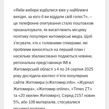
«Якби вибори відбулися вже у найближчі
вихідні, за кого б ви віддали свій голос?», –
це телефонне опитування стало поштовхом
проаналізувати, як висвітлюють місцеву
політику популярні житомирські медіа. Щоб
з’ясувати, хто є головними спікерами, які
проблеми виносяться на перший план і
наскільки збалансовано подаються новини,
регіональна представниця ІМІ в
Житомирській області з 4 по 24 серпня 2025
року дослідила контент п’яти популярних
сайтів Житомира («Житомир.info», «Журнал
Житомира», «Житомир online», «Times ZT»
та «20 хвилин Житомир»). Серед 2157 новин
5%, або 108 матеріалів, стосувалися
місцевої політики.