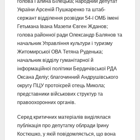
голова Галина Білецька; народний депутат
України Арсеній Пушкаренко та штаб-
сержант відділення розвідки 54-ї ОМБ імені
Гетьмана Івана Мазепи Євген Жданов;
голова районної ради Олександр Балянов та
начальник Управління культури і туризму
Житомирської ОВА Тетяна Руденька;
начальник відділу гуманітарної й
інформаційної політики Бердичівської РДА
Оксана Деліу; благочинний Андрушівського
округу ПЦУ протоієрей отець Микола;
представники військових структур та
правоохоронних органів.
Серед критичних матеріалів виділялася
публікація про депутатку облради Ірину
Костюшко, у якій повідомляється, що вона