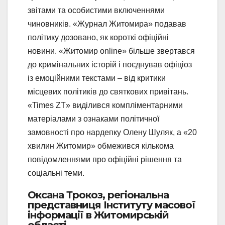
звітами та особистими включеннями
чиновників. «Журнал Житомира» подавав
політику дозовано, як короткі офіційні
новини. «Житомир online» більше звертався
до кримінальних історій і поєднував офіціоз
із емоційними текстами – від критики
місцевих політиків до святкових привітань.
«Times ZT» виділився компліментарними
матеріалами з ознаками політичної
замовності про нардепку Олену Шуляк, а «20
хвилин Житомир» обмежився кількома
повідомленнями про офіційні рішення та
соціальні теми.
Оксана Трокоз, регіональна
представниця Інституту масової
інформації в Житомирській