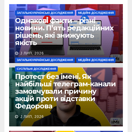
ЗАГАЛЬНОУКРАЇНСЬКІ ДОСЛІДЖЕННЯ
МЕДІЙНІ ДОСЛІДЖЕННЯ
Однакові факти – різні
новини. П’ять редакційних
рішень, які знижують
якість
J ЛИП, 2026
ЗАГАЛЬНОУКРАЇНСЬКІ ДОСЛІДЖЕННЯ
МЕДІЙНІ ДОСЛІДЖЕННЯ
СУСПІЛЬНІ ДОСЛІДЖЕННЯ
Протест без імені. Як
найбільші телеграм-канали
замовчували причину
акцій проти відставки
Федорова
J ЛИП, 2026