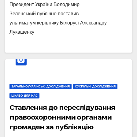
Президент України Володимир
Зеленський публічно поставив
ультиматум керівнику Білорусі Алєксандру
Лукашенку
ЗАГАЛЬНОУКРАЇНСЬКІ ДОСЛІДЖЕННЯ
СУСПІЛЬНІ ДОСЛІДЖЕННЯ
ЦІКАВО ДЛЯ НАС
Ставлення до переслідування
правоохоронними органами
громадян за публікацію
матеріалів на OnlyFans