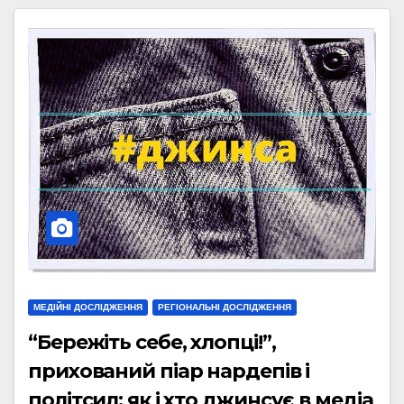
МЕДІЙНІ ДОСЛІДЖЕННЯ
РЕГІОНАЛЬНІ ДОСЛІДЖЕННЯ
“Бережіть себе, хлопці!”,
прихований піар нардепів і
політсил: як і хто джинсує в медіа