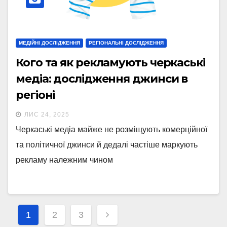
МЕДІЙНІ ДОСЛІДЖЕННЯ
РЕГІОНАЛЬНІ ДОСЛІДЖЕННЯ
Кого та як рекламують черкаські
медіа: дослідження джинси в
регіоні
ЛИС 24, 2025
Черкаські медіа майже не розміщують комерційної
та політичної джинси й дедалі частіше маркують
рекламу належним чином
Навігація
1
2
3