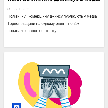
Тернопільщини
ГРУ 1, 2025
Політичну і комерційну джинсу публікують у медіа
Тернопільщини на одному рівні – по 2%
проаналізованого контенту