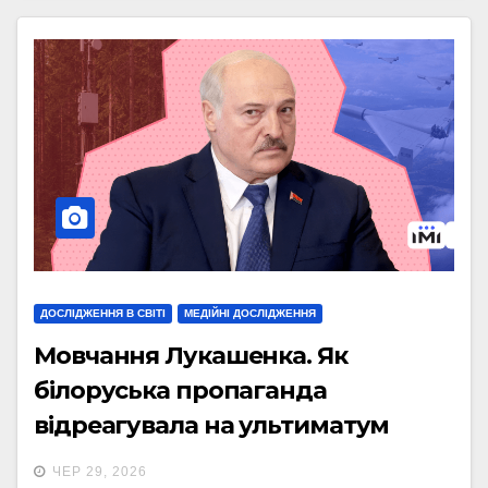
ДОСЛІДЖЕННЯ В СВІТІ
МЕДІЙНІ ДОСЛІДЖЕННЯ
Мовчання Лукашенка. Як
білоруська пропаганда
відреагувала на ультиматум
Зеленського
ЧЕР 29, 2026