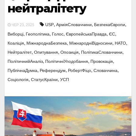
нейтралітету
,
,
,
USP
АрміяСловаччини
БезпекаЄвропи
ЧЕР 23, 2025
,
,
,
,
,
Виборці
Геополітика
Голос
ЄвропейськаПравда
ЄС
,
,
,
,
Коаліція
МіжнароднаБезпека
МіжнародніВідносини
НАТО
,
,
,
,
Нейтралітет
Опитування
Опозиція
ПолітикаСловаччини
,
,
,
ПолітичнийАналіз
ПолітичніУподобання
Провокація
,
,
,
,
ПублічнаДумка
Референдум
РобертФіцо
Словаччина
,
,
Соціологія
СтатусКраїни
УСП