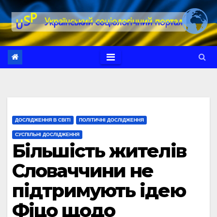
Перейти
до
вмісту
ДОСЛІДЖЕННЯ В СВІТІ
ПОЛІТИЧНІ ДОСЛІДЖЕННЯ
СУСПІЛЬНІ ДОСЛІДЖЕННЯ
Більшість жителів
Словаччини не
підтримують ідею
Фіцо щодо