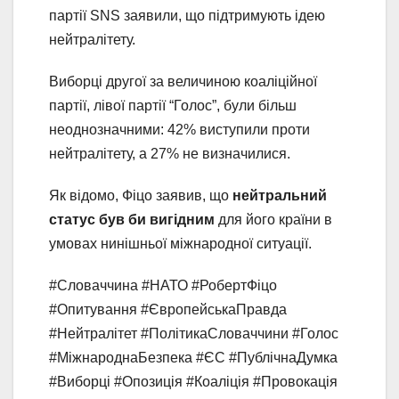
партії SNS заявили, що підтримують ідею
нейтралітету.
Виборці другої за величиною коаліційної
партії, лівої партії “Голос”, були більш
неоднозначними: 42% виступили проти
нейтралітету, а 27% не визначилися.
Як відомо, Фіцо заявив, що
нейтральний
статус був би вигідним
для його країни в
умовах нинішньої міжнародної ситуації.
#Словаччина #НАТО #РобертФіцо
#Опитування #ЄвропейськаПравда
#Нейтралітет #ПолітикаСловаччини #Голос
#МіжнароднаБезпека #ЄС #ПублічнаДумка
#Виборці #Опозиція #Коаліція #Провокація