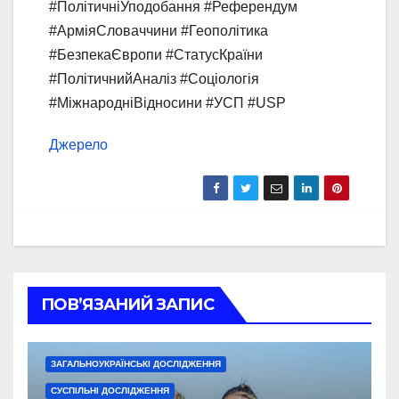
#ПолітичніУподобання #Референдум
#АрміяСловаччини #Геополітика
#БезпекаЄвропи #СтатусКраїни
#ПолітичнийАналіз #Соціологія
#МіжнародніВідносини #УСП #USP
Джерело
ПОВ’ЯЗАНИЙ ЗАПИС
ЗАГАЛЬНОУКРАЇНСЬКІ ДОСЛІДЖЕННЯ
СУСПІЛЬНІ ДОСЛІДЖЕННЯ