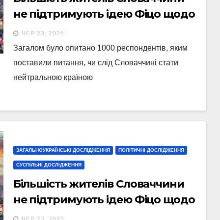
не підтримують ідею Фіцо щодо
нейтралітету
ЧЕР 23, 2025
Загалом було опитано 1000 респондентів, яким
поставили питання, чи слід Словаччині стати
нейтральною країною
ЗАГАЛЬНОУКРАЇНСЬКІ ДОСЛІДЖЕННЯ
ПОЛІТИЧНІ ДОСЛІДЖЕННЯ
СУСПІЛЬНІ ДОСЛІДЖЕННЯ
Більшість жителів Словаччини
не підтримують ідею Фіцо щодо
нейтралітету
ЧЕР 23, 2025