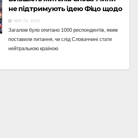
не підтримують ідею Фіцо щодо
нейтралітету
ЧЕР 23, 2025
Загалом було опитано 1000 респондентів, яким
поставили питання, чи слід Словаччині стати
нейтральною країною