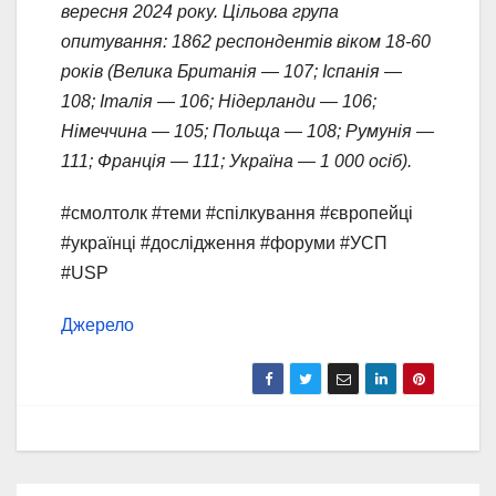
вересня 2024 року. Цільова група
опитування: 1862 респондентів віком 18-60
років (Велика Британія — 107; Іспанія —
108; Італія — 106; Нідерланди — 106;
Німеччина — 105; Польща — 108; Румунія —
111; Франція — 111; Україна — 1 000 осіб).
#смолтолк #теми #спілкування #європейці
#українці #дослідження #форуми #УСП
#USP
Джерело