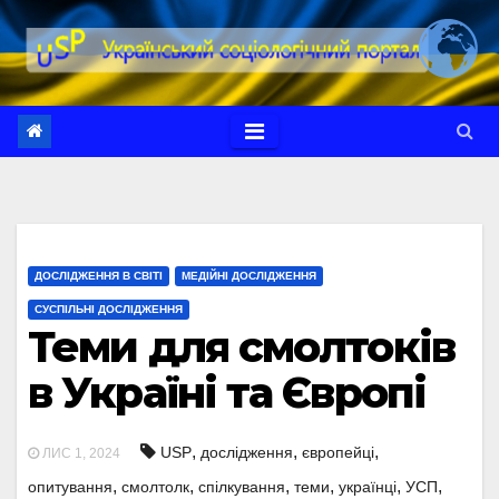
Перейти
до
вмісту
ДОСЛІДЖЕННЯ В СВІТІ
МЕДІЙНІ ДОСЛІДЖЕННЯ
СУСПІЛЬНІ ДОСЛІДЖЕННЯ
Теми для смолтоків
в Україні та Європі
,
,
,
USP
дослідження
європейці
ЛИС 1, 2024
,
,
,
,
,
,
опитування
смолтолк
спілкування
теми
українці
УСП