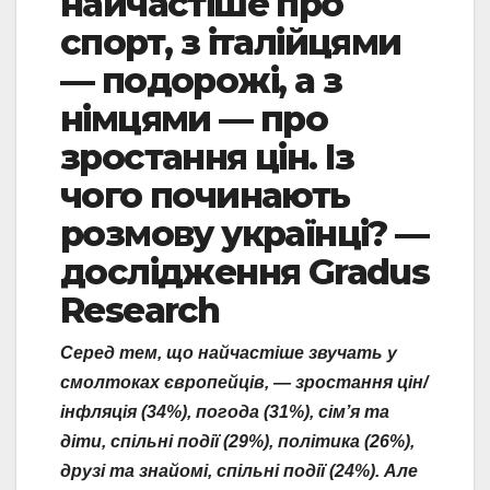
найчастіше про
спорт, з італійцями
— подорожі, а з
німцями — про
зростання цін. Із
чого починають
розмову українці? —
дослідження Gradus
Research
Серед тем, що найчастіше звучать у
смолтоках європейців, — зростання цін/
інфляція (34%), погода (31%), сім’я та
діти, спільні події (29%), політика (26%),
друзі та знайомі, спільні події (24%).
Але