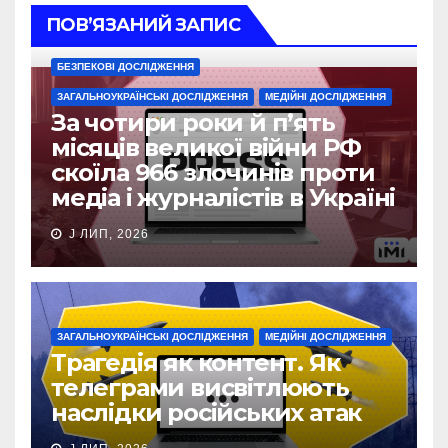
ПОВ’ЯЗАНИЙ ЗАПИС
БЕЗПЕКОВІ ДОСЛІДЖЕННЯ
ЗАГАЛЬНОУКРАЇНСЬКІ ДОСЛІДЖЕННЯ
МЕДІЙНІ ДОСЛІДЖЕННЯ
За чотири роки й п’ять
місяців великої війни РФ
скоїла 966 злочинів проти
медіа і журналістів в Україні
J ЛИП, 2026
ЗАГАЛЬНОУКРАЇНСЬКІ ДОСЛІДЖЕННЯ
МЕДІЙНІ ДОСЛІДЖЕННЯ
Трагедія як контент. Як
телеграми висвітлюють
наслідки російських атак