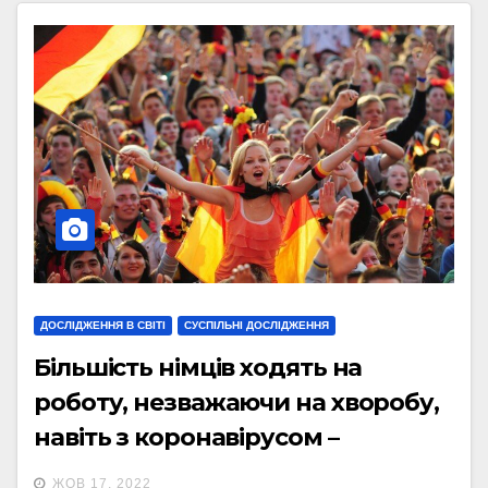
ДОСЛІДЖЕННЯ В СВІТІ
СУСПІЛЬНІ ДОСЛІДЖЕННЯ
Більшість німців ходять на
роботу, незважаючи на хворобу,
навіть з коронавірусом –
опитування
ЖОВ 17, 2022