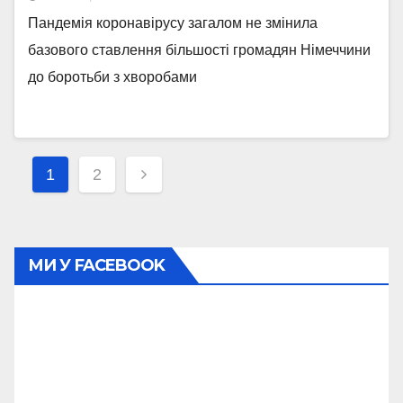
Пандемія коронавірусу загалом не змінила
базового ставлення більшості громадян Німеччини
до боротьби з хворобами
Навігація
1
2
записів
МИ У FACEBOOK