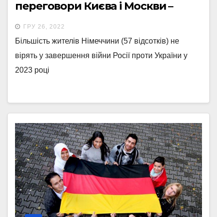
переговори Києва і Москви –
опитування
ГРУ 26, 2022
Більшість жителів Німеччини (57 відсотків) не
вірять у завершення війни Росії проти України у
2023 році