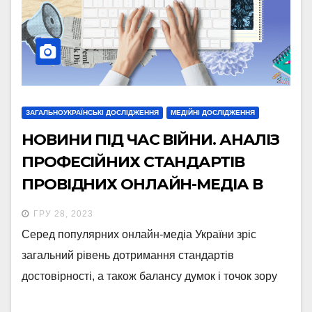
ЗАГАЛЬНОУКРАЇНСЬКІ ДОСЛІДЖЕННЯ
МЕДІЙНІ ДОСЛІДЖЕННЯ
НОВИНИ ПІД ЧАС ВІЙНИ. АНАЛІЗ
ПРОФЕСІЙНИХ СТАНДАРТІВ
ПРОВІДНИХ ОНЛАЙН-МЕДІА В
ГРУДНІ 2023 РОКУ
ГРУ 28, 2023
Серед популярних онлайн-медіа України зріс
загальний рівень дотримання стандартів
достовірності, а також балансу думок і точок зору