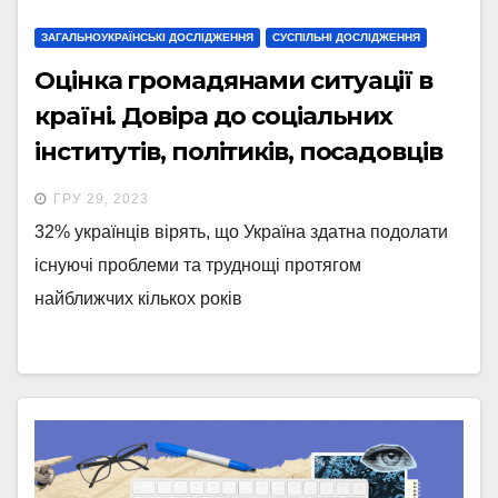
ЗАГАЛЬНОУКРАЇНСЬКІ ДОСЛІДЖЕННЯ
СУСПІЛЬНІ ДОСЛІДЖЕННЯ
Оцінка громадянами ситуації в
країні. Довіра до соціальних
інститутів, політиків, посадовців
та громадських діячів (грудень
ГРУ 29, 2023
2023р.)
32% українців вірять, що Україна здатна подолати
існуючі проблеми та труднощі протягом
найближчих кількох років