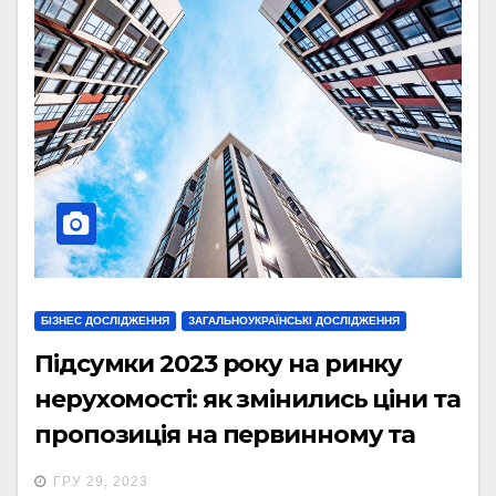
БІЗНЕС ДОСЛІДЖЕННЯ
ЗАГАЛЬНОУКРАЇНСЬКІ ДОСЛІДЖЕННЯ
Підсумки 2023 року на ринку
нерухомості: як змінились ціни та
пропозиція на первинному та
вторинному ринку
ГРУ 29, 2023