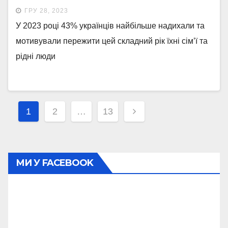
ГРУ 28, 2023
У 2023 році 43% українців найбільше надихали та
мотивували пережити цей складний рік їхні сім’ї та
рідні люди
Навігація
1
2
…
13
записів
МИ У FACEBOOK