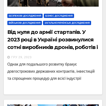
БЕЗПЕКОВІ ДОСЛІДЖЕННЯ
БІЗНЕС ДОСЛІДЖЕННЯ
ВІЙСЬКОВІ ДОСЛІДЖЕННЯ
ЗАГАЛЬНОУКРАЇНСЬКІ ДОСЛІДЖЕННЯ
Від нуля до армії стартапів. У
2023 році в Україні розвинулися
сотні виробників дронів, роботів і
РЕБ. Що заважає їм рости ще
ГРУ 29, 2023
швидше?
Однак для подальшого розвитку бракує
довгострокових державних контрактів, інвестицій
та спрощених процедур для всієї індустрії