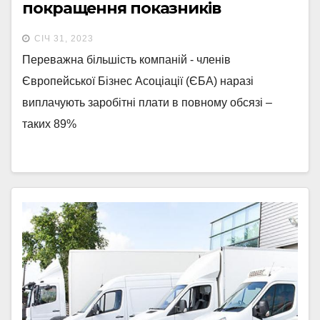
покращення показників
порівняно з жовтнем
СІЧ 31, 2023
Переважна більшість компаній - членів
Європейської Бізнес Асоціації (ЄБА) наразі
виплачують заробітні плати в повному обсязі –
таких 89%