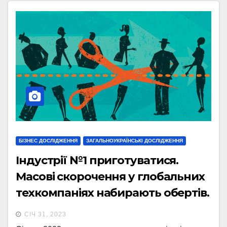
БІЗНЕС ДОСЛІДЖЕННЯ
ЗАГАЛЬНОУКРАЇНСЬКІ ДОСЛІДЖЕННЯ
Індустрії №1 приготуватися.
Масові скорочення у глобальних
техкомпаніях набирають обертів.
Україну теж не омине – в зоні
СІЧ 31, 2023
ризику до 30% айтівців