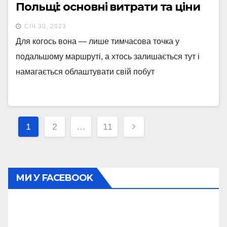
Польщі: основні витрати та ціни
СІЧ 30, 2023
Для когось вона — лише тимчасова точка у
подальшому маршруті, а хтось залишається тут і
намагається облаштувати свій побут
Навігація
1
2
…
11
записів
МИ У FACEBOOK