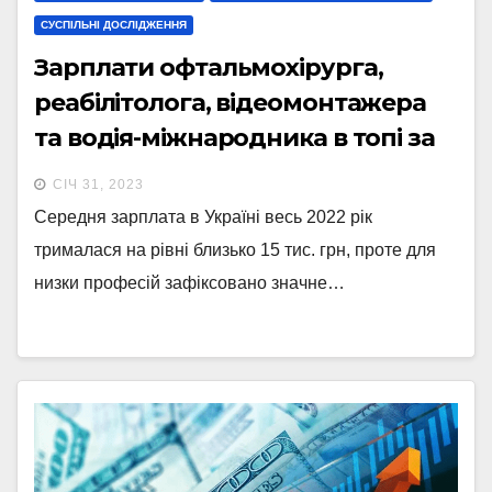
СУСПІЛЬНІ ДОСЛІДЖЕННЯ
Зарплати офтальмохірурга,
реабілітолога, відеомонтажера
та водія-міжнародника в топі за
зростанням у 2022 році
СІЧ 31, 2023
Середня зарплата в Україні весь 2022 рік
трималася на рівні близько 15 тис. грн, проте для
низки професій зафіксовано значне…