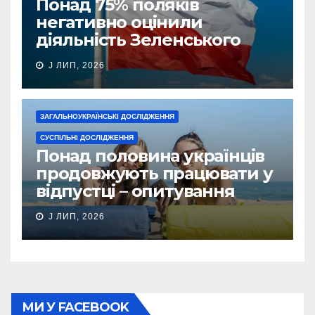
Понад 75% поляків
негативно оцінили
діяльність Зеленського
J ЛИП, 2026
ЗАГАЛЬНОУКРАЇНСЬКІ ДОСЛІДЖЕННЯ
СУСПІЛЬНІ ДОСЛІДЖЕННЯ
Понад половина українців
продовжують працювати у
відпустці – опитування
J ЛИП, 2026
МИ У FACEBOOK