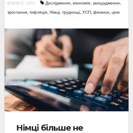
,
,
,
Дослідження
економія
заощадження
ЖОВ 17, 2023
,
,
,
,
,
,
зростання
Інфляція
Німці
труднощі
УСП
фінанси
ціни
Німці більше не