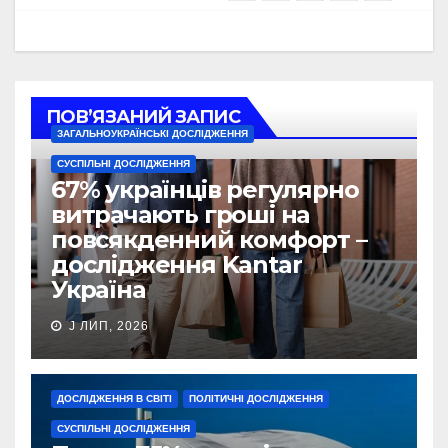
ПОВ’ЯЗАНИЙ ЗАПИС
ЗАГАЛЬНОУКРАЇНСЬКІ ДОСЛІДЖЕННЯ
СУСПІЛЬНІ ДОСЛІДЖЕННЯ
67% українців регулярно
витрачають гроші на
повсякденний комфорт –
дослідження Kantar
Україна
J ЛИП, 2026
ДОСЛІДЖЕННЯ В СВІТІ
ПОЛІТИЧНІ ДОСЛІДЖЕННЯ
СУСПІЛЬНІ ДОСЛІДЖЕННЯ