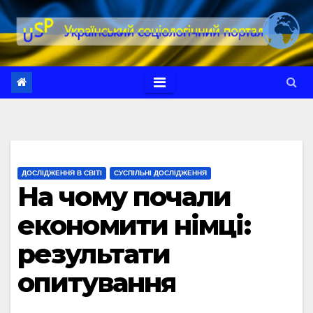
Перейти
до
вмісту
ДОСЛІДЖЕННЯ В СВІТІ
СУСПІЛЬНІ ДОСЛІДЖЕННЯ
На чому почали
економити німці:
результати
опитування