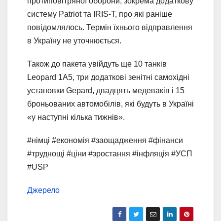
протиповітряної оборони, зокрема додаткову
систему Patriot та IRIS-T, про які раніше
повідомлялось. Термін їхнього відправлення
в Україну не уточнюється.
Також до пакета увійдуть ще 10 танків
Leopard 1A5, три додаткові зенітні самохідні
установки Gepard, двадцять медеваків і 15
броньованих автомобілів, які будуть в Україні
«у наступні кілька тижнів».
#німці #економія #заощадження #фінанси
#труднощі #ціни #зростання #інфляція #УСП
#USP
Джерело