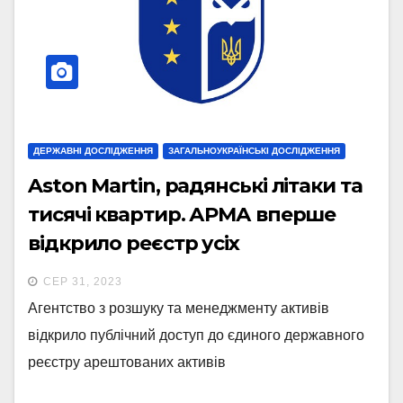
ДЕРЖАВНІ ДОСЛІДЖЕННЯ
ЗАГАЛЬНОУКРАЇНСЬКІ ДОСЛІДЖЕННЯ
Aston Martin, радянські літаки та
тисячі квартир. АРМА вперше
відкрило реєстр усіх
арештованих державою активів.
СЕР 31, 2023
Що з нього можна дізнатися
Агентство з розшуку та менеджменту активів
відкрило публічний доступ до єдиного державного
реєстру арештованих активів