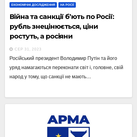
ЕКОНОМІЧНІ ДОСЛІДЖЕННЯ
НА РОСІЇ
Війна та санкції б’ють по Росії:
рубль знецінюється, ціни
ростуть, а росіяни
економлять. Але цього
СЕР 31, 2023
недостатньо. Що може дійсно
Російський президент Володимир Путін та його
вдарити по економіці РФ –
уряд намагаються переконати світ і, головне, свій
аналізував WP
народ у тому, що санкції не мають…