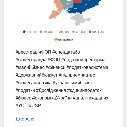
#реєстраціяФОП #опендатабот
#бізнесправда #ФОП #податковареформа
#малийбізнес #фінанси #податковасистема
#державнийбюджет #підприємництво
#бізнесаналітика #українськийбізнес
#податки #Дослідження #єдинийподаток
#бізнес #економікаУкраїни #аналітикаданих
#УСП #USP
Джерело