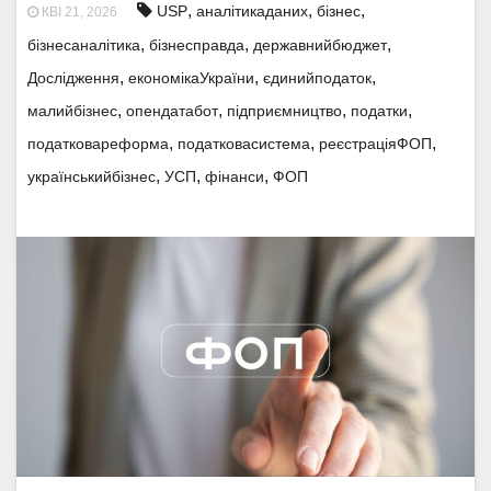
,
,
,
USP
аналітикаданих
бізнес
КВІ 21, 2026
,
,
,
бізнесаналітика
бізнесправда
державнийбюджет
,
,
,
Дослідження
економікаУкраїни
єдинийподаток
,
,
,
,
малийбізнес
опендатабот
підприємництво
податки
,
,
,
податковареформа
податковасистема
реєстраціяФОП
,
,
,
українськийбізнес
УСП
фінанси
ФОП