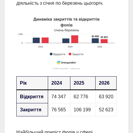
діяльність з січня по березень цьогоріч.
Рік
2024
2025
2026
Відкриття
74 347
62 776
63 920
Закриття
76 565
106 199
52 623
Найбільший приріст фопів у сфері