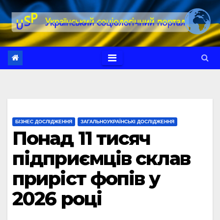
Перейти
до
вмісту
БІЗНЕС ДОСЛІДЖЕННЯ
ЗАГАЛЬНОУКРАЇНСЬКІ ДОСЛІДЖЕННЯ
Понад 11 тисяч
підприємців склав
приріст фопів у
2026 році