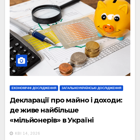
ЕКОНОМІЧНІ ДОСЛІДЖЕННЯ
ЗАГАЛЬНОУКРАЇНСЬКІ ДОСЛІДЖЕННЯ
Декларації про майно і доходи:
де живе найбільше
«мільйонерів» в Україні
(інфографіка)
КВІ 14, 2026