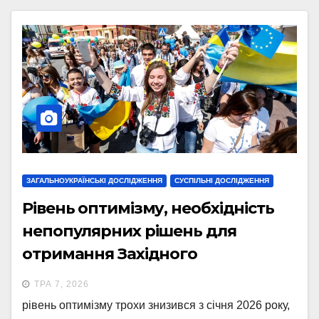
ЗАГАЛЬНОУКРАЇНСЬКІ ДОСЛІДЖЕННЯ
СУСПІЛЬНІ ДОСЛІДЖЕННЯ
Рівень оптимізму, необхідність
непопулярних рішень для
отримання Західного
фінансування, сприйняття
ТРА 7, 2026
загроз: результати опитування,
рівень оптимізму трохи знизився з січня 2026 року,