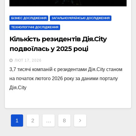
БІЗНЕС ДОСЛІДЖЕННЯ
ЗАГАЛЬНОУКРАЇНСЬКІ ДОСЛІДЖЕННЯ
ТЕХНОЛОГІЧНІ ДОСЛІДЖЕННЯ
Кількість резидентів Дія.City
подвоїлась у 2025 році
ЛЮТ 17, 2026
3,7 тисячі компаній є резидентами Дія.City станом
на початок лютого 2026 року за даними порталу
Дія.City
Навігація
1
2
…
8
записів