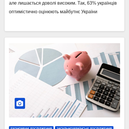
проведеного 20-27 квітня 2026
але лишається доволі високим. Так, 63% українців
року
оптимістично оцінюють майбутнє України
ЕКОНОМІЧНІ ДОСЛІДЖЕННЯ
ЗАГАЛЬНОУКРАЇНСЬКІ ДОСЛІДЖЕННЯ