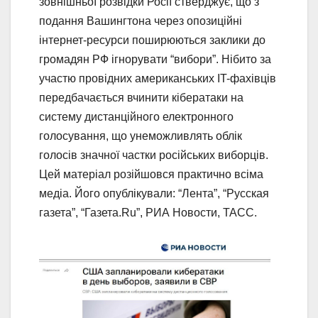
зовнішньої розвідки Росії стверджує, що з
подання Вашингтона через опозиційні
інтернет-ресурси поширюються заклики до
громадян РФ ігнорувати “вибори”. Нібито за
участю провідних американських IT-фахівців
передбачається вчинити кібератаки на
систему дистанційного електронного
голосування, що унеможливлять облік
голосів значної частки російських виборців.
Цей матеріал розійшовся практично всіма
медіа. Його опублікували: “Лента”, “Русская
газета”, “Газета.Ru”, РИА Новости, ТАСС.