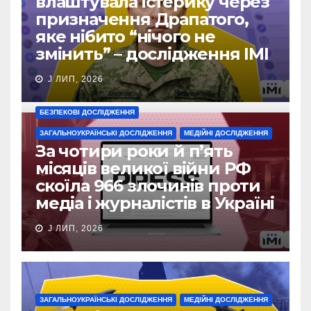
влаштувала істерику через
призначення Драпатого,
яке нібито “нічого не
змінить” – дослідження ІМІ
J ЛИП, 2026
БЕЗПЕКОВІ ДОСЛІДЖЕННЯ
ЗАГАЛЬНОУКРАЇНСЬКІ ДОСЛІДЖЕННЯ
МЕДІЙНІ ДОСЛІДЖЕННЯ
За чотири роки й п’ять
місяців великої війни РФ
скоїла 966 злочинів проти
медіа і журналістів в Україні
J ЛИП, 2026
ЗАГАЛЬНОУКРАЇНСЬКІ ДОСЛІДЖЕННЯ
МЕДІЙНІ ДОСЛІДЖЕННЯ