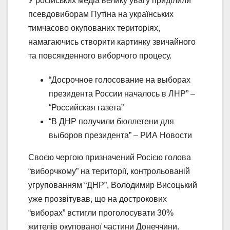
У російських медіа велику увагу приділили
псевдовиборам Путіна на українських
тимчасово окупованих територіях,
намагаючись створити картинку звичайного
та повсякденного виборчого процесу.
“Досрочное голосование на выборах
президента России началось в ЛНР” –
“Российская газета”
“В ДНР получили бюллетени для
выборов президента” – РИА Новости
Своєю чергою призначений Росією голова
“виборчкому” на території, контрольованій
угрупованням “ДНР”, Володимир Висоцький
уже прозвітував, що на дострокових
“виборах” встигли проголосувати 30%
жителів окупованої частини Донеччини.