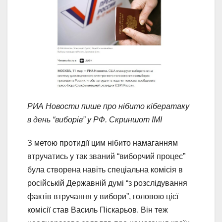
РИА Новости пише про нібито кібератаку
в день “виборів” у РФ. Скриншот ІМІ
З метою протидії цим нібито намаганням
втручатись у так званий “виборчий процес”
була створена навіть спеціальна комісія в
російській Державній думі “з розслідування
фактів втручання у вибори”, головою цієї
комісії став Василь Піскарьов. Він теж