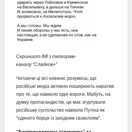
Скриншот ІМІ з телеграм-
каналу “Сладков+”
Читаючи ці всі новини, розумієш, що
російські медіа активно поширюють наратив
про те, що навколо одні вороги. Мабуть, на
думку пропагандистів, це має згуртувати
російське суспільство навколо Путіна як
“єдиного борця із західним свавіллям”.
“Безпрецедентна підтримка” та