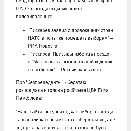
неодноразово заявляв про намагання країн
НАТО зашкодити цьому нібито
волевиявленню:
“Пискарев заявил о провокациях стран
НАТО в попытке помешать выборам” –
РИА Новости
“Пискарев: Призывы избегать поездок
в РФ – попытка помешать наблюдению
на выборах” – “Российская газета”.
Про “безпрецедентні” кібератаки
розповідала й голова російської ЦВК Елла
Памфілова:
“Наші сайти, ресурси під час виборів завжди
зазнавали хакерських атак, кібервпливів, але
те, що зараз відбувається, такого не було