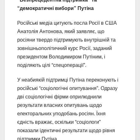
“демократичні вибори” Путіна
Російські медіа цитують посла Росії в США
Анатолія Антонова, який заявляє, що
росіяни твердо підтримують внутрішній та
зовнішньополітичний курс Росії, заданий
президентом Володимиром Путіним, і
поділяють цілі “спецоперації”.
У неабиякій підтримці Путіна переконують і
російські “соціологічні опитування”. Одразу
дві соціологічні фірми оприлюднили
результати власних опитувань щодо
електоральних уподобань росіян. Їхня
єдність вражає, оскільки “соціологи”
показали ідентичні результати щодо рівня
підтримки Путіна.