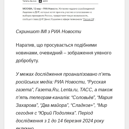
Скриншот ІМІ з РИА Новости
Наратив, що просувається подібними
новинами, очевидний – зображення уявного
добробуту.
У межах дослідження проаналізовано п’ять
російських медіа: РИА Новости, “Русская
газета”, Газета.Ru, Lenta.ru, ТАСС, а також
п’ять телеграм-каналів: “Соловьёв”, “Мария
Захарова”, “Два майора”, “Сладков+”, “Мир
сегодня с “Юрий Подоляка”. Період
дослідження з 1 до 14 березня 2024 року
включно.