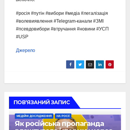
#росія #путін #вибори #медіа #легалізація
#волевиявлення #Telegram-канали #ЗМІ
#псевдовибори #втручання #новини #УСП
#USP
Джерело
ПОВ’ЯЗАНИЙ ЗАПИС
МЕДІЙНІ ДОСЛІДЖЕННЯ
НА РОСІЇ
Як російська пропаганда