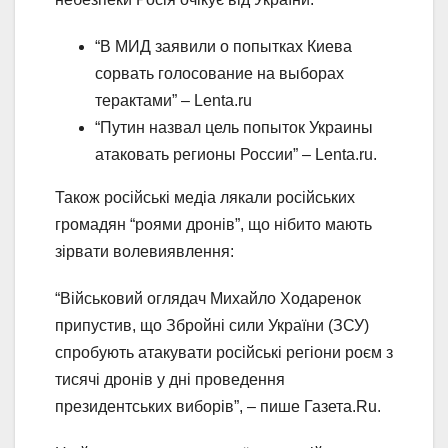
“В МИД заявили о попытках Киева
сорвать голосование на выборах
терактами” – Lenta.ru
“Путин назвал цель попыток Украины
атаковать регионы России” – Lenta.ru.
Також російські медіа лякали російських
громадян “роями дронів”, що нібито мають
зірвати волевиявлення:
“Військовий оглядач Михайло Ходаренок
припустив, що Збройні сили України (ЗСУ)
спробують атакувати російські регіони роєм з
тисячі дронів у дні проведення
президентських виборів”, – пише Газета.Ru.