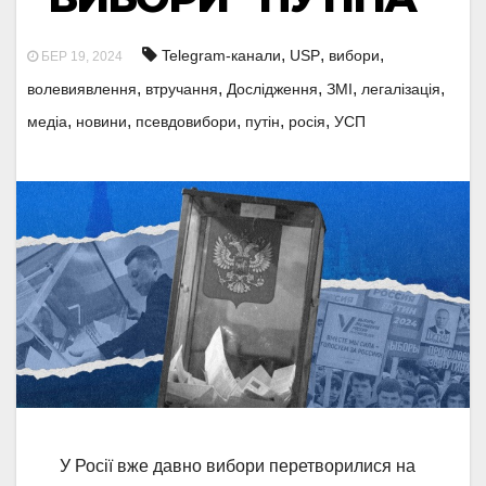
,
,
,
Telegram-канали
USP
вибори
БЕР 19, 2024
,
,
,
,
,
волевиявлення
втручання
Дослідження
ЗМІ
легалізація
,
,
,
,
,
медіа
новини
псевдовибори
путін
росія
УСП
У Росії вже давно вибори перетворилися на