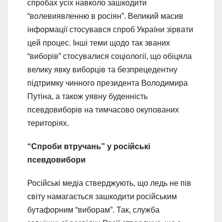
спробах усіх навколо зашкодити
“волевиявленню в росіян”. Великий масив
інформації стосувався спроб України зірвати
цей процес. Інші теми щодо так званих
“виборів” стосувалися соціології, що обіцяла
велику явку виборців та безпрецедентну
підтримку чинного президента Володимира
Путіна, а також уявну буденність
псевдовиборів на тимчасово окупованих
територіях.
“Спроби втручань” у російські
псевдовибори
Російські медіа стверджують, що ледь не пів
світу намагається зашкодити російським
бутафорним “виборам”. Так, служба