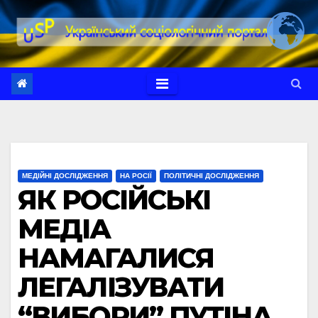
Перейти
до
вмісту
МЕДІЙНІ ДОСЛІДЖЕННЯ
НА РОСІЇ
ПОЛІТИЧНІ ДОСЛІДЖЕННЯ
ЯК РОСІЙСЬКІ
МЕДІА
НАМАГАЛИСЯ
ЛЕГАЛІЗУВАТИ
“ВИБОРИ” ПУТІНА