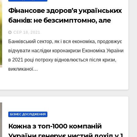
Фінансове здоров’я українських
банків: не безсимптомно, але
без реанімації
СЕР 18, 2021
Банківський сектор, як і вся економіка, продовжує
відчувати наслідки коронакризи Економіка України
в 2021 році потроху відновлюється після кризи,
викликаної…
БІЗНЕС ДОСЛІДЖЕННЯ
Кожна з топ-1000 компаній
України генерує чистий дохід у 1