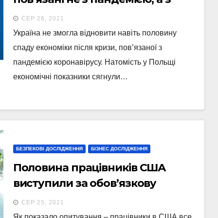
неефективністю чинної влади —
СЕР 26, 2021
дослідження
Україна не змогла відновити навіть половину
спаду економіки після кризи, пов’язаної з
пандемією коронавірусу. Натомість у Польщі
економічні показники сягнули…
БЕЗПЕКОВІ ДОСЛІДЖЕННЯ
БІЗНЕС ДОСЛІДЖЕННЯ
Половина працівників США
виступили за обов’язкову
вакцинацію перед поверненням
СЕР 25, 2021
в офіс
Як показало опитування – працівники в США все