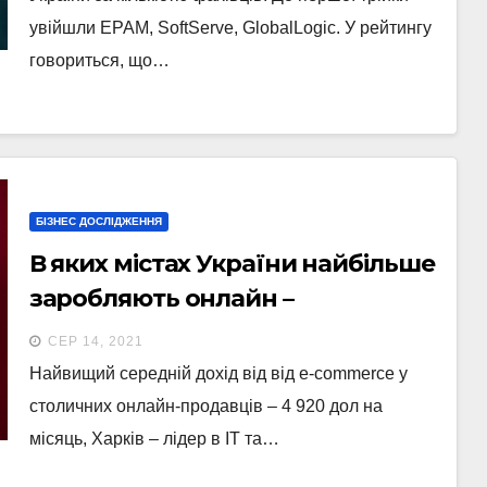
увійшли EPAM, SoftServe, GlobalLogic. У рейтингу
говориться, що…
БІЗНЕС ДОСЛІДЖЕННЯ
В яких містах України найбільше
заробляють онлайн –
дослідження
СЕР 14, 2021
Найвищий середній дохід від від e-commerce у
столичних онлайн-продавців – 4 920 дол на
місяць, Харків – лідер в IT та…