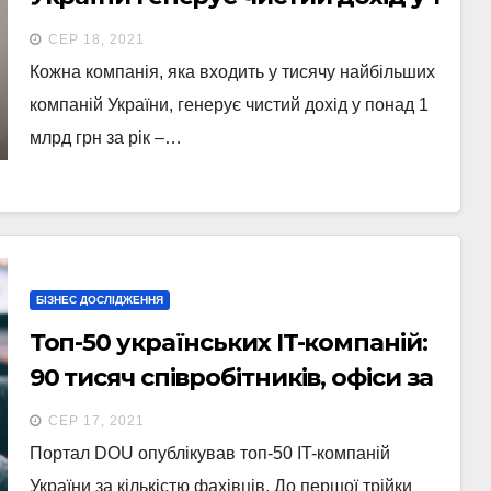
мільярд за рік – дослідження
СЕР 18, 2021
Кожна компанія, яка входить у тисячу найбільших
компаній України, генерує чистий дохід у понад 1
млрд грн за рік –…
БІЗНЕС ДОСЛІДЖЕННЯ
Топ-50 українських IT-компаній:
90 тисяч співробітників, офіси за
кордоном і змішаний режим
СЕР 17, 2021
роботи
Портал DOU опублікував топ-50 IT-компаній
України за кількістю фахівців. До першої трійки