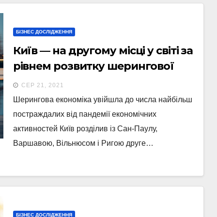
БІЗНЕС ДОСЛІДЖЕННЯ
Київ — на другому місці у світі за
рівнем розвитку шерингової
економіки
СЕР 21, 2021
Шерингова економіка увійшла до числа найбільш
постраждалих від пандемії економічних
активностей Київ розділив із Сан-Паулу,
Варшавою, Вільнюсом і Ригою друге…
БІЗНЕС ДОСЛІДЖЕННЯ